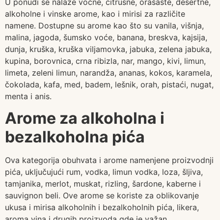
U ponudi se nalaze voćne, citrusne, orašaste, desertne,
alkoholne i vinske arome, kao i mirisi za različite
namene. Dostupne su arome kao što su vanila, višnja,
malina, jagoda, šumsko voće, banana, breskva, kajsija,
dunja, kruška, kruška viljamovka, jabuka, zelena jabuka,
kupina, borovnica, crna ribizla, nar, mango, kivi, limun,
limeta, zeleni limun, narandža, ananas, kokos, karamela,
čokolada, kafa, med, badem, lešnik, orah, pistaći, nugat,
menta i anis.
Arome za alkoholna i
bezalkoholna pića
Ova kategorija obuhvata i arome namenjene proizvodnji
pića, uključujući rum, vodka, limun vodka, loza, šljiva,
tamjanika, merlot, muskat, rizling, šardone, kaberne i
sauvignon beli. Ove arome se koriste za oblikovanje
ukusa i mirisa alkoholnih i bezalkoholnih pića, likera,
aroma vina i drugih proizvoda gde je važan