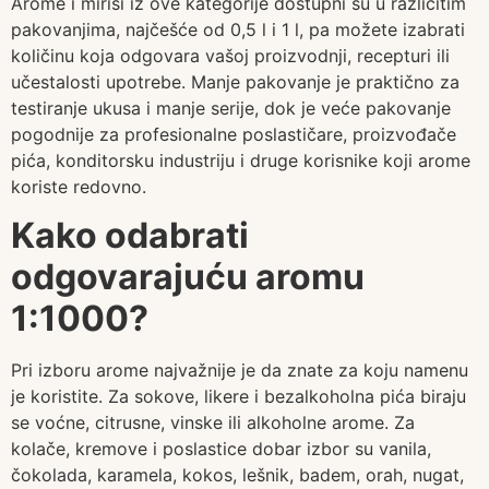
Arome i mirisi iz ove kategorije dostupni su u različitim
pakovanjima, najčešće od 0,5 l i 1 l, pa možete izabrati
količinu koja odgovara vašoj proizvodnji, recepturi ili
učestalosti upotrebe. Manje pakovanje je praktično za
testiranje ukusa i manje serije, dok je veće pakovanje
pogodnije za profesionalne poslastičare, proizvođače
pića, konditorsku industriju i druge korisnike koji arome
koriste redovno.
Kako odabrati
odgovarajuću aromu
1:1000?
Pri izboru arome najvažnije je da znate za koju namenu
je koristite. Za sokove, likere i bezalkoholna pića biraju
se voćne, citrusne, vinske ili alkoholne arome. Za
kolače, kremove i poslastice dobar izbor su vanila,
čokolada, karamela, kokos, lešnik, badem, orah, nugat,