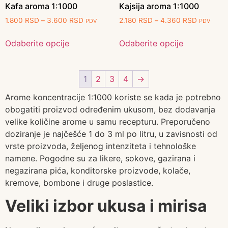
Kafa aroma 1:1000
Kajsija aroma 1:1000
1.800
RSD
–
3.600
RSD
2.180
RSD
–
4.360
RSD
PDV
PDV
Odaberite opcije
Odaberite opcije
1
2
3
4
→
Arome koncentracije 1:1000 koriste se kada je potrebno
obogatiti proizvod određenim ukusom, bez dodavanja
velike količine arome u samu recepturu. Preporučeno
doziranje je najčešće 1 do 3 ml po litru, u zavisnosti od
vrste proizvoda, željenog intenziteta i tehnološke
namene. Pogodne su za likere, sokove, gazirana i
negazirana pića, konditorske proizvode, kolače,
kremove, bombone i druge poslastice.
Veliki izbor ukusa i mirisa