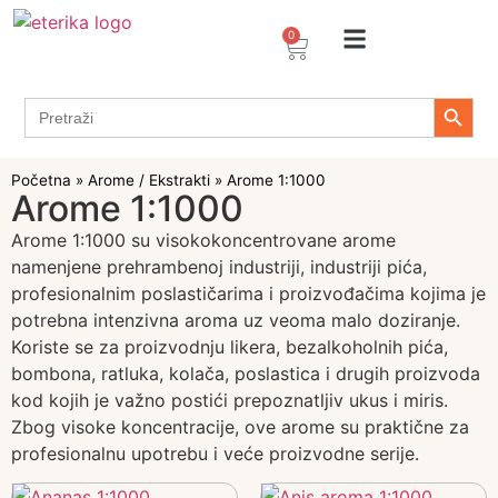
0
Arome / Ekstrakti
Desertni prelivi
Dekoracije za torte i kolače
Prehrambeni ingredijenti
Proizvodi za Želiranje
Propolis sprejevi i kapi
Tapioka proizvodi
Search 
Search
for:
Početna
»
Arome / Ekstrakti
»
Arome 1:1000
Arome 1:1000
Arome 1:1000 su visokokoncentrovane arome
namenjene prehrambenoj industriji, industriji pića,
profesionalnim poslastičarima i proizvođačima kojima je
potrebna intenzivna aroma uz veoma malo doziranje.
Koriste se za proizvodnju likera, bezalkoholnih pića,
bombona, ratluka, kolača, poslastica i drugih proizvoda
kod kojih je važno postići prepoznatljiv ukus i miris.
Zbog visoke koncentracije, ove arome su praktične za
profesionalnu upotrebu i veće proizvodne serije.