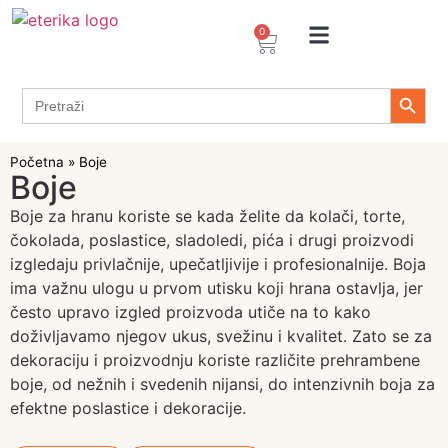
0
Arome / Ekstrakti
Desertni prelivi
Dekoracije za torte i kolače
Prehrambeni ingredijenti
Proizvodi za Želiranje
Propolis sprejevi i kapi
Tapioka proizvodi
Search 
Search
for:
Početna
»
Boje
Boje
Boje za hranu koriste se kada želite da kolači, torte,
čokolada, poslastice, sladoledi, pića i drugi proizvodi
izgledaju privlačnije, upečatljivije i profesionalnije. Boja
ima važnu ulogu u prvom utisku koji hrana ostavlja, jer
često upravo izgled proizvoda utiče na to kako
doživljavamo njegov ukus, svežinu i kvalitet. Zato se za
dekoraciju i proizvodnju koriste različite prehrambene
boje, od nežnih i svedenih nijansi, do intenzivnih boja za
efektne poslastice i dekoracije.