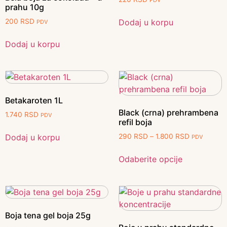
PDV
prahu 10g
Dodaj u korpu
200
RSD
PDV
Dodaj u korpu
Betakaroten 1L
Black (crna) prehrambena
1.740
RSD
PDV
refil boja
Dodaj u korpu
290
RSD
–
1.800
RSD
PDV
Odaberite opcije
Boja tena gel boja 25g