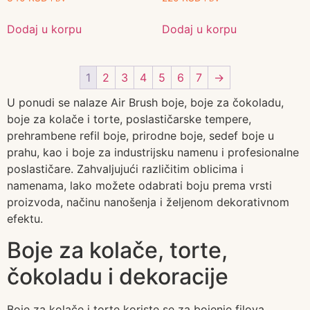
Dodaj u korpu
Dodaj u korpu
1
2
3
4
5
6
7
→
U ponudi se nalaze Air Brush boje, boje za čokoladu,
boje za kolače i torte, poslastičarske tempere,
prehrambene refil boje, prirodne boje, sedef boje u
prahu, kao i boje za industrijsku namenu i profesionalne
poslastičare. Zahvaljujući različitim oblicima i
namenama, lako možete odabrati boju prema vrsti
proizvoda, načinu nanošenja i željenom dekorativnom
efektu.
Boje za kolače, torte,
čokoladu i dekoracije
Boje za kolače i torte koriste se za bojenje filova,