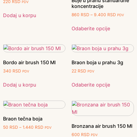
Boje u prahu standardne
220
RSD
PDV
koncentracije
Dodaj u korpu
860
RSD
–
9.400
RSD
PDV
Odaberite opcije
Bordo air brush 150 Ml
Braon boja u prahu 3g
340
RSD
22
RSD
PDV
PDV
Dodaj u korpu
Odaberite opcije
Braon tečna boja
Bronzana air brush 150 Ml
50
RSD
–
1.440
RSD
PDV
600
RSD
PDV