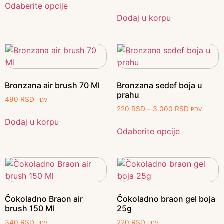
Odaberite opcije
Dodaj u korpu
Bronzana air brush 70 Ml
Bronzana sedef boja u
prahu
490
RSD
PDV
220
RSD
–
3.000
RSD
PDV
Dodaj u korpu
Odaberite opcije
Čokoladno Braon air
Čokoladno braon gel boja
brush 150 Ml
25g
340
RSD
220
RSD
PDV
PDV