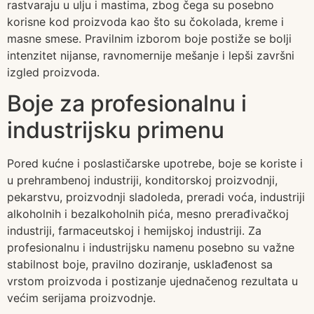
rastvaraju u ulju i mastima, zbog čega su posebno
korisne kod proizvoda kao što su čokolada, kreme i
masne smese. Pravilnim izborom boje postiže se bolji
intenzitet nijanse, ravnomernije mešanje i lepši završni
izgled proizvoda.
Boje za profesionalnu i
industrijsku primenu
Pored kućne i poslastičarske upotrebe, boje se koriste i
u prehrambenoj industriji, konditorskoj proizvodnji,
pekarstvu, proizvodnji sladoleda, preradi voća, industriji
alkoholnih i bezalkoholnih pića, mesno prerađivačkoj
industriji, farmaceutskoj i hemijskoj industriji. Za
profesionalnu i industrijsku namenu posebno su važne
stabilnost boje, pravilno doziranje, usklađenost sa
vrstom proizvoda i postizanje ujednačenog rezultata u
većim serijama proizvodnje.