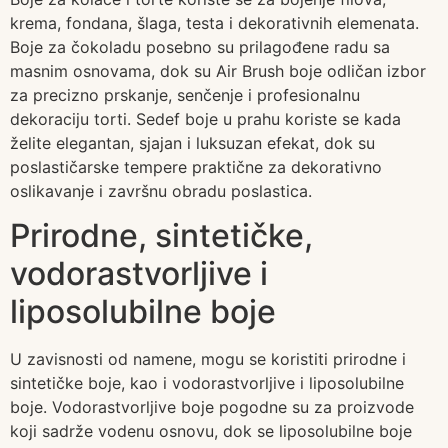
krema, fondana, šlaga, testa i dekorativnih elemenata.
Boje za čokoladu posebno su prilagođene radu sa
masnim osnovama, dok su Air Brush boje odličan izbor
za precizno prskanje, senčenje i profesionalnu
dekoraciju torti. Sedef boje u prahu koriste se kada
želite elegantan, sjajan i luksuzan efekat, dok su
poslastičarske tempere praktične za dekorativno
oslikavanje i završnu obradu poslastica.
Prirodne, sintetičke,
vodorastvorljive i
liposolubilne boje
U zavisnosti od namene, mogu se koristiti prirodne i
sintetičke boje, kao i vodorastvorljive i liposolubilne
boje. Vodorastvorljive boje pogodne su za proizvode
koji sadrže vodenu osnovu, dok se liposolubilne boje