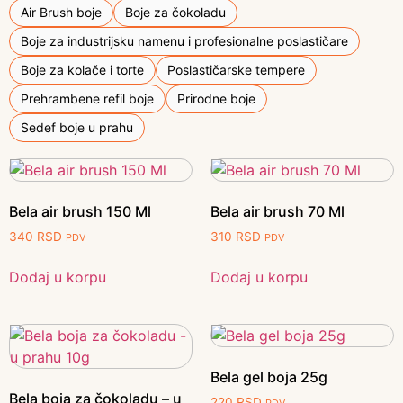
Air Brush boje
Boje za čokoladu
Boje za industrijsku namenu i profesionalne poslastičare
Boje za kolače i torte
Poslastičarske tempere
Prehrambene refil boje
Prirodne boje
Sedef boje u prahu
Bela air brush 150 Ml
Bela air brush 70 Ml
340
RSD
310
RSD
PDV
PDV
Dodaj u korpu
Dodaj u korpu
Bela gel boja 25g
Bela boja za čokoladu – u
220
RSD