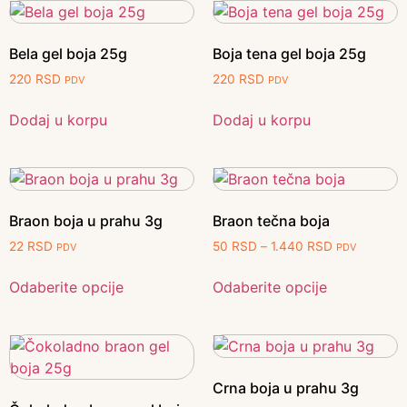
Bela gel boja 25g
Boja tena gel boja 25g
220
RSD
220
RSD
PDV
PDV
Dodaj u korpu
Dodaj u korpu
Braon boja u prahu 3g
Braon tečna boja
22
RSD
50
RSD
–
1.440
RSD
PDV
PDV
Odaberite opcije
Odaberite opcije
Crna boja u prahu 3g