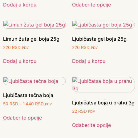
Dodaj u korpu
Odaberite opcije
Limun žuta gel boja 25g
Ljubičasta gel boja 25g
220
RSD
220
RSD
PDV
PDV
Dodaj u korpu
Dodaj u korpu
Ljubičasta tečna boja
Ljubičatsa boja u prahu 3g
50
RSD
–
1.440
RSD
PDV
22
RSD
PDV
Odaberite opcije
Odaberite opcije