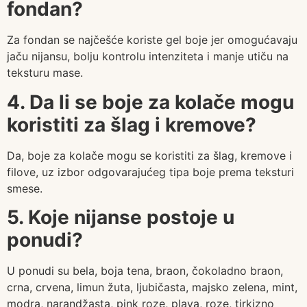
fondan?
Za fondan se najčešće koriste gel boje jer omogućavaju
jaču nijansu, bolju kontrolu intenziteta i manje utiču na
teksturu mase.
4. Da li se boje za kolače mogu
koristiti za šlag i kremove?
Da, boje za kolače mogu se koristiti za šlag, kremove i
filove, uz izbor odgovarajućeg tipa boje prema teksturi
smese.
5. Koje nijanse postoje u
ponudi?
U ponudi su bela, boja tena, braon, čokoladno braon,
crna, crvena, limun žuta, ljubičasta, majsko zelena, mint,
modra, narandžasta, pink roze, plava, roze, tirkizno