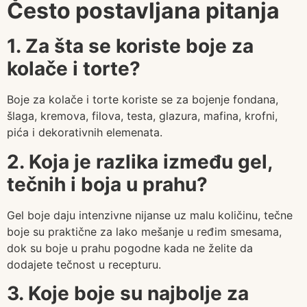
Često postavljana pitanja
1. Za šta se koriste boje za
kolače i torte?
Boje za kolače i torte koriste se za bojenje fondana,
šlaga, kremova, filova, testa, glazura, mafina, krofni,
pića i dekorativnih elemenata.
2. Koja je razlika između gel,
tečnih i boja u prahu?
Gel boje daju intenzivne nijanse uz malu količinu, tečne
boje su praktične za lako mešanje u ređim smesama,
dok su boje u prahu pogodne kada ne želite da
dodajete tečnost u recepturu.
3. Koje boje su najbolje za