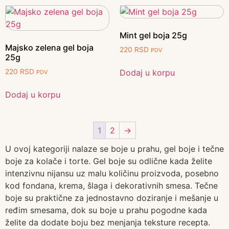
Mint gel boja 25g
Majsko zelena gel boja
220
RSD
PDV
25g
Dodaj u korpu
220
RSD
PDV
Dodaj u korpu
1
2
→
U ovoj kategoriji nalaze se boje u prahu, gel boje i tečne
boje za kolače i torte. Gel boje su odlične kada želite
intenzivnu nijansu uz malu količinu proizvoda, posebno
kod fondana, krema, šlaga i dekorativnih smesa. Tečne
boje su praktične za jednostavno doziranje i mešanje u
ređim smesama, dok su boje u prahu pogodne kada
želite da dodate boju bez menjanja teksture recepta.