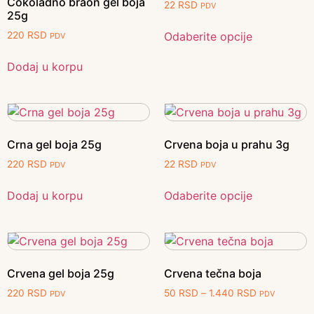
Čokoladno braon gel boja
22
RSD
PDV
25g
Odaberite opcije
220
RSD
PDV
Dodaj u korpu
Crna gel boja 25g
Crvena boja u prahu 3g
220
RSD
22
RSD
PDV
PDV
Dodaj u korpu
Odaberite opcije
Crvena gel boja 25g
Crvena tečna boja
220
RSD
50
RSD
–
1.440
RSD
PDV
PDV