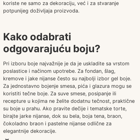
koriste ne samo za dekoraciju, već i za stvaranje
potpunijeg doživljaja proizvoda.
Kako odabrati
odgovarajuću boju?
Pri izboru boje najvažnije je da je uskladite sa vrstom
poslastice i načinom upotrebe. Za fondan, šlag,
kremove i jake nijanse često su najbolji izbor gel boje.
Za jednostavno bojenje smesa, pića i glazura mogu se
koristiti tečne boje. Za suve smese, posipanje ili
recepture u kojima ne želite dodatnu tečnost, praktične
su boje u prahu. Ako pravite dečije i tematske torte,
birajte jarke nijanse, dok su bela, boja tena, braon,
čokoladno braon i pastelne nijanse odlične za
elegantnije dekoracije.