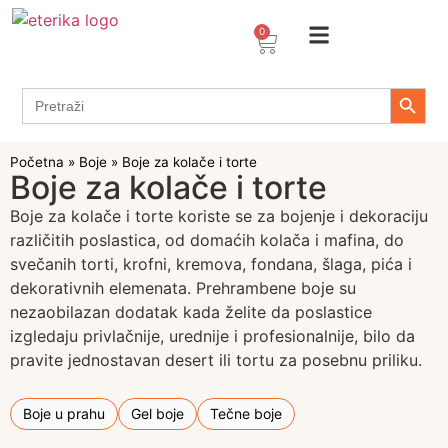
0
Arome / Ekstrakti
Desertni prelivi
Dekoracije za torte i kolače
Prehrambeni ingredijenti
Proizvodi za Želiranje
Propolis sprejevi i kapi
Tapioka proizvodi
Search 
Search
for:
Početna
»
Boje
»
Boje za kolače i torte
Boje za kolače i torte
Boje za kolače i torte koriste se za bojenje i dekoraciju
različitih poslastica, od domaćih kolača i mafina, do
svečanih torti, krofni, kremova, fondana, šlaga, pića i
dekorativnih elemenata. Prehrambene boje su
nezaobilazan dodatak kada želite da poslastice
izgledaju privlačnije, urednije i profesionalnije, bilo da
pravite jednostavan desert ili tortu za posebnu priliku.
Boje u prahu
Gel boje
Tečne boje