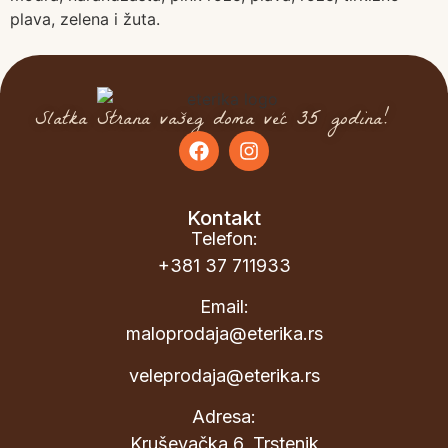
plava, zelena i žuta.
Slatka Strana vašeg doma već 35 godina!
Kontakt
Telefon:
+381 37 711933
Email:
maloprodaja@eterika.rs
veleprodaja@eterika.rs
Adresa:
Kruševačka 6, Trstenik