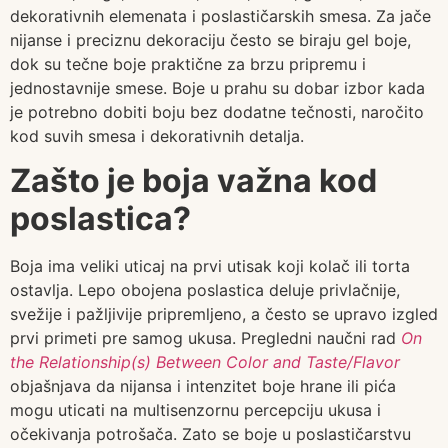
dekorativnih elemenata i poslastičarskih smesa. Za jače
nijanse i preciznu dekoraciju često se biraju gel boje,
dok su tečne boje praktične za brzu pripremu i
jednostavnije smese. Boje u prahu su dobar izbor kada
je potrebno dobiti boju bez dodatne tečnosti, naročito
kod suvih smesa i dekorativnih detalja.
Zašto je boja važna kod
poslastica?
Boja ima veliki uticaj na prvi utisak koji kolač ili torta
ostavlja. Lepo obojena poslastica deluje privlačnije,
svežije i pažljivije pripremljeno, a često se upravo izgled
prvi primeti pre samog ukusa. Pregledni naučni rad
On
the Relationship(s) Between Color and Taste/Flavor
objašnjava da nijansa i intenzitet boje hrane ili pića
mogu uticati na multisenzornu percepciju ukusa i
očekivanja potrošača. Zato se boje u poslastičarstvu