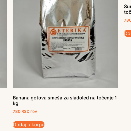
Šu
toč
78
Do
Banana gotova smeša za sladoled na točenje 1
kg
780
RSD
PDV
Dodaj u korpu