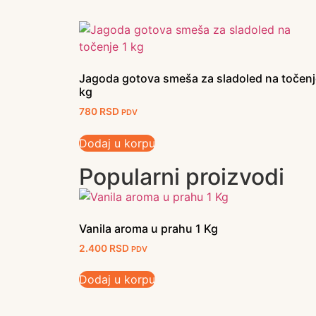
Jagoda gotova smeša za sladoled na točenj
kg
780
RSD
PDV
Dodaj u korpu
Popularni proizvodi
Vanila aroma u prahu 1 Kg
2.400
RSD
PDV
Dodaj u korpu