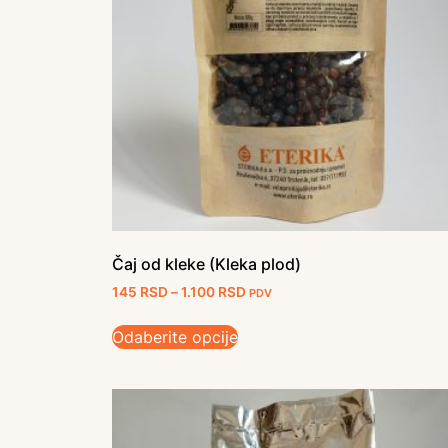
Čaj od kleke (Kleka plod)
145
RSD
–
1.100
RSD
PDV
Odaberite opcije