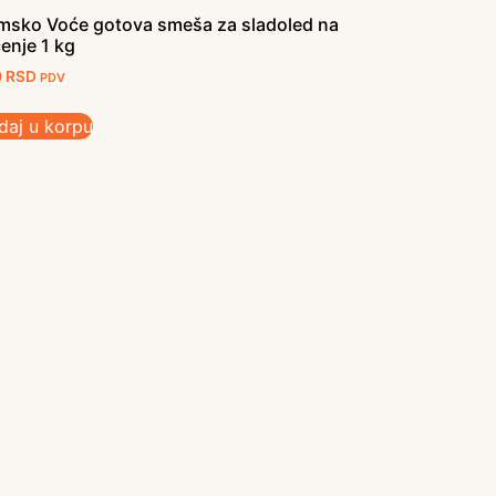
msko Voće gotova smeša za sladoled na
enje 1 kg
0
RSD
PDV
daj u korpu