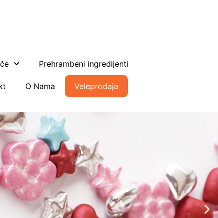
ače
Prehrambeni ingredijenti
kt
O Nama
Veleprodaja