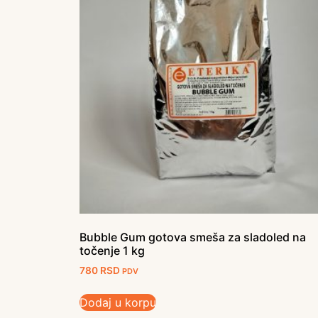
Bubble Gum gotova smeša za sladoled na
točenje 1 kg
780
RSD
PDV
Dodaj u korpu