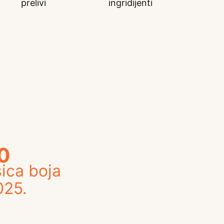
prelivi
ingridijenti
0
ica boja
025.