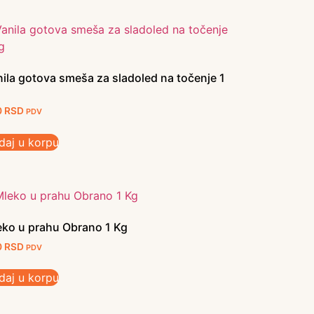
ila gotova smeša za sladoled na točenje 1
0
RSD
PDV
daj u korpu
eko u prahu Obrano 1 Kg
0
RSD
PDV
daj u korpu