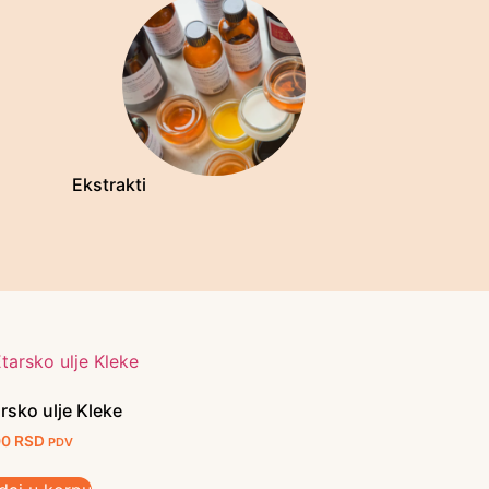
Ekstrakti
rsko ulje Kleke
00
RSD
PDV