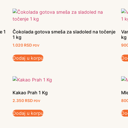
e 1
Čokolada gotova smeša za sladoled na točenje
Van
1 kg
kg
1.020
RSD
90
PDV
Dodaj u korpu
Do
Kakao Prah 1 Kg
Ml
2.350
RSD
80
PDV
Dodaj u korpu
Do