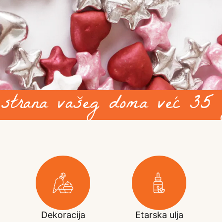
 strana vašeg doma već 35 
Dekoracija
Etarska ulja