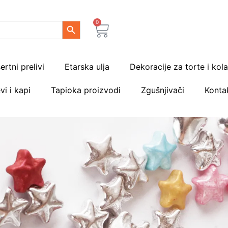
Search Button
0
ertni prelivi
Etarska ulja
Dekoracije za torte i kol
vi i kapi
Tapioka proizvodi
Zgušnjivači
Konta