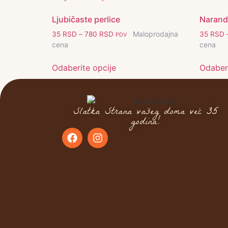
Ljubičaste perlice
Narand
Maloprodajna
35
RSD
–
780
RSD
35
RSD
PDV
cena
cena
Odaberite opcije
Odaberi
Slatka Strana vašeg doma već 35
godina!