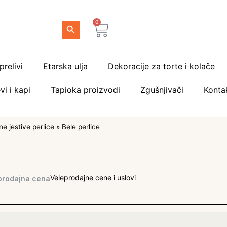
Search Button
0
prelivi
Etarska ulja
Dekoracije za torte i kolače
vi i kapi
Tapioka proizvodi
Zgušnjivači
Konta
e jestive perlice
»
Bele perlice
Veleprodajne cene i uslovi
prodajna cena