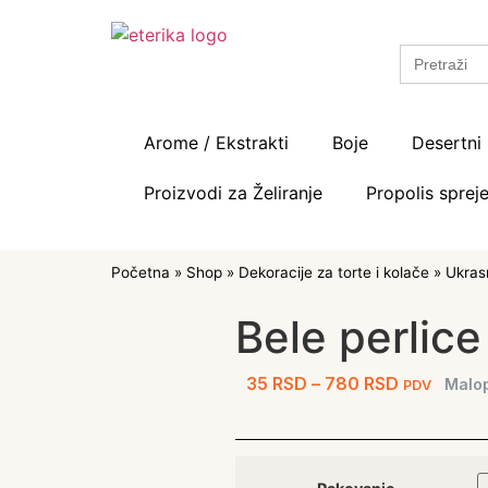
Search
for:
Arome / Ekstrakti
Boje
Desertni 
Proizvodi za Želiranje
Propolis spreje
Početna
»
Shop
»
Dekoracije za torte i kolače
»
Ukrasn
Bele perlice
35
RSD
–
780
RSD
Malo
PDV