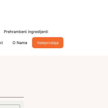
Prehrambeni ingredijenti
kt
O Nama
Veleprodaja