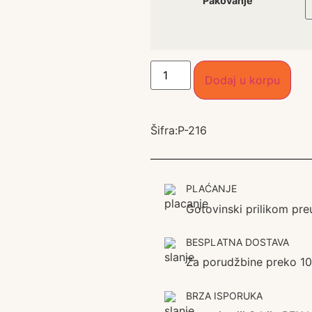
Pakovanje
Dodaj u korpu
Šifra:
P-216
PLAĆANJE
Gotovinski prilikom pre
BESPLATNA DOSTAVA
Za porudžbine preko 1
BRZA ISPORUKA