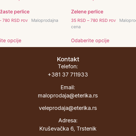
žaste perlice
Zelene perlice
Maloprodajna
Malopro
–
780
RSD
35
RSD
–
780
RSD
PDV
PDV
cena
te opcije
Odaberite opcije
Kontakt
Telefon:
+381 37 711933
Email:
maloprodaja@eterika.rs
veleprodaja@eterika.rs
Adresa:
Kruševačka 6, Trstenik