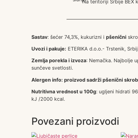
Na teritoriji Srbije BEX
Sastav
: šećer 74,3%, kukurizni i
pšenični
skrob
Uvozi i pakuje:
ETERIKA d.o.o.- Trstenik, Srbij
Zemlja porekla i izvoza
: Nemačka. Najbolje u
sunčeve svetlosti.
Alergen info: proizvod sadrži pšenični skr
Nutritivna vrednost u 100g
: ugljeni hidrati 
kJ /2000 kcal.
Povezani proizvodi