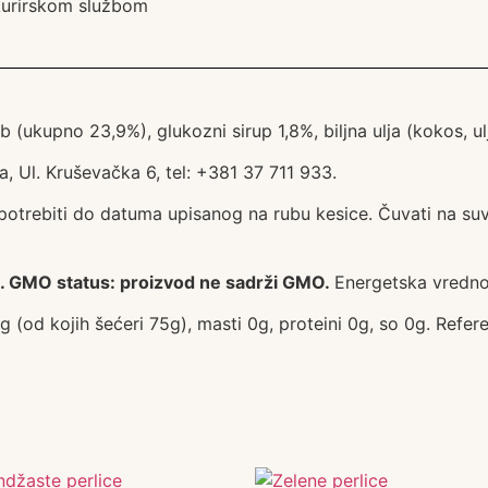
 kurirskom službom
 (ukupno 23,9%), glukozni sirup 1,8%, biljna ulja (kokos, u
a, Ul. Kruševačka 6, tel: +381 37 711 933.
potrebiti do datuma upisanog na rubu kesice. Čuvati na su
ob. GMO status: proizvod ne sadrži GMO.
Energetska vredno
96g (od kojih šećeri 75g), masti 0g, proteini 0g, so 0g. Re