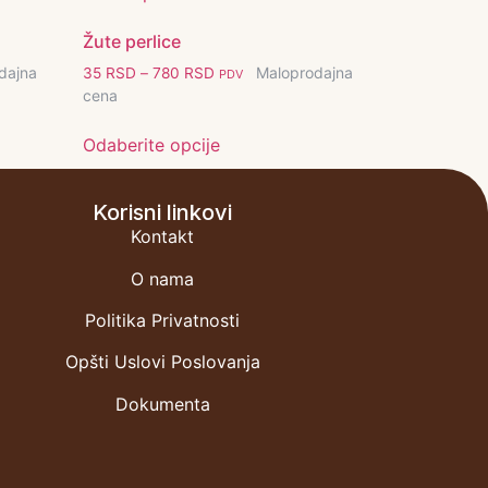
Žute perlice
dajna
Maloprodajna
35
RSD
–
780
RSD
PDV
cena
Odaberite opcije
Korisni linkovi
Kontakt
O nama
Politika Privatnosti
Opšti Uslovi Poslovanja
Dokumenta