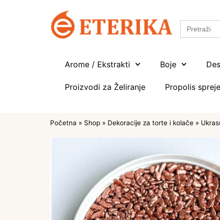
Search
for:
Arome / Ekstrakti
Boje
Des
Proizvodi za Želiranje
Propolis spreje
Početna
»
Shop
»
Dekoracije za torte i kolače
»
Ukrasn