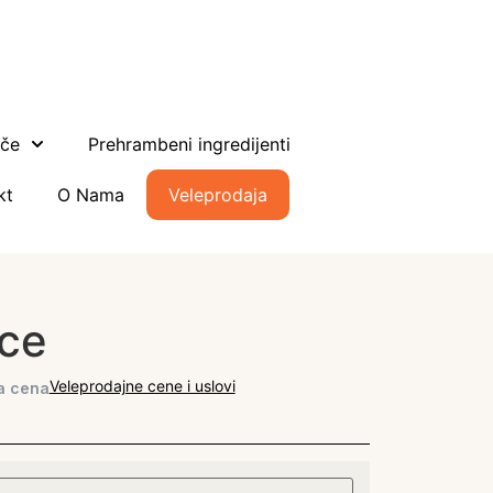
ače
Prehrambeni ingredijenti
kt
O Nama
Veleprodaja
ice
Veleprodajne cene i uslovi
a cena