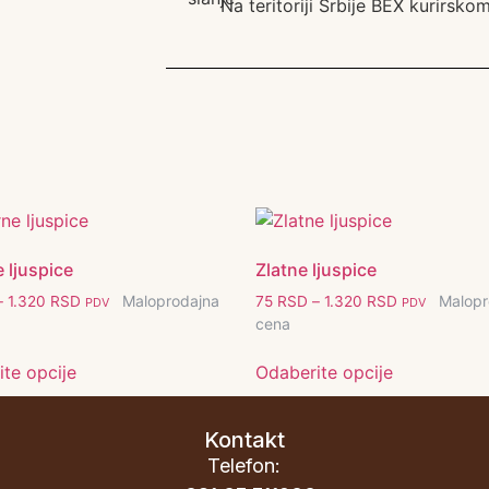
Na teritoriji Srbije BEX kurirsk
 ljuspice
Zlatne ljuspice
Maloprodajna
Malopr
–
1.320
RSD
75
RSD
–
1.320
RSD
PDV
PDV
cena
te opcije
Odaberite opcije
Kontakt
Telefon: