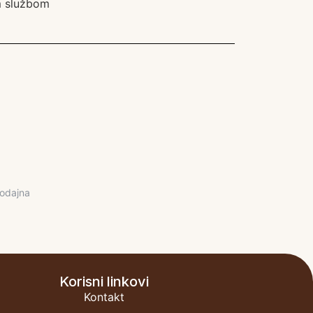
om službom
odajna
Korisni linkovi
Kontakt