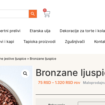
Search Button
0
ertni prelivi
Etarska ulja
Dekoracije za torte i kol
vi i kapi
Tapioka proizvodi
Zgušnjivači
Konta
e jestive ljuspice
»
Bronzane ljuspice
Bronzane ljusp
75
RSD
–
1.320
RSD
Maloprodajn
PDV