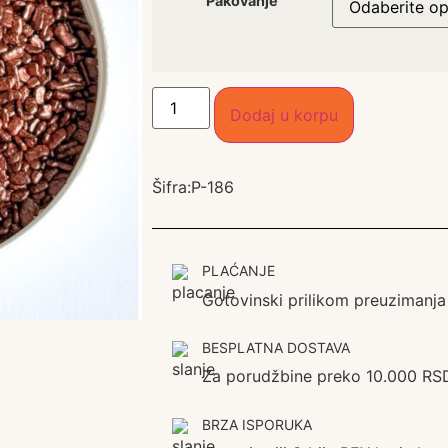
Pakovanje
Dodaj u korpu
Šifra:
P-186
PLAĆANJE
Gotovinski prilikom preuzimanja
BESPLATNA DOSTAVA
Za porudžbine preko 10.000 RS
BRZA ISPORUKA