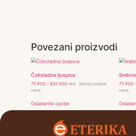
Povezani proizvodi
Čokoladne ljuspice
Srebrne
Maloprodajna
75
RSD
–
830
RSD
75
RSD
PDV
cena
cena
Odaberite opcije
Odaberi