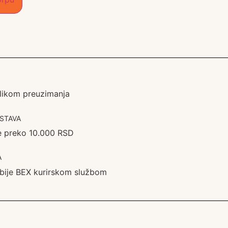
ilikom preuzimanja
STAVA
e preko 10.000 RSD
A
Srbije BEX kurirskom službom