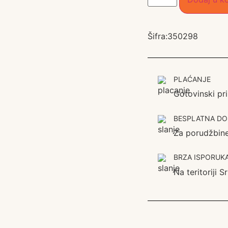
Šifra:
350298
PLAĆANJE
Gotovinski pr
BESPLATNA DO
Za porudžbin
BRZA ISPORUK
Na teritoriji 