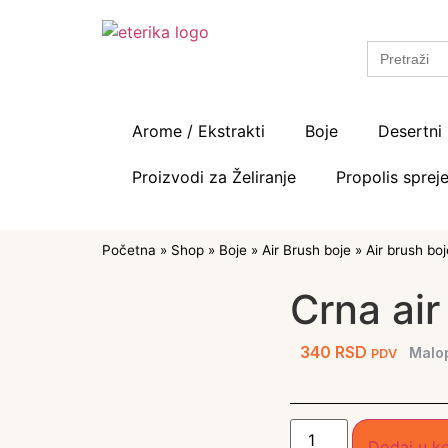
Search
for:
Arome / Ekstrakti
Boje
Desertni 
Proizvodi za Želiranje
Propolis spreje
Početna
»
Shop
»
Boje
»
Air Brush boje
»
Air brush bo
Crna air
340
RSD
Malo
PDV
Dodaj u k