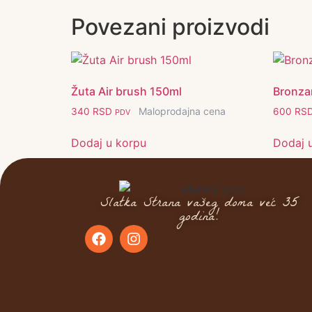
Povezani proizvodi
Žuta Air brush 150ml
Bronzan
Maloprodajna cena
340
RSD
600
RS
PDV
Dodaj u korpu
Dodaj 
Slatka Strana vašeg doma već 35
godina!