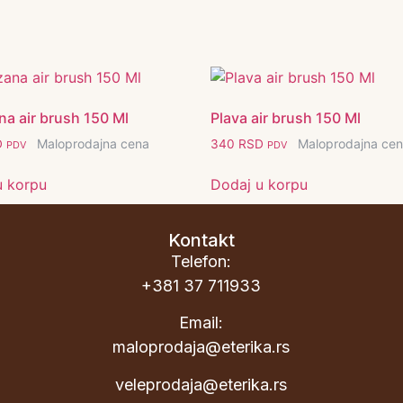
a air brush 150 Ml
Plava air brush 150 Ml
Maloprodajna cena
Maloprodajna ce
D
340
RSD
PDV
PDV
u korpu
Dodaj u korpu
Kontakt
Telefon:
+381 37 711933
Email:
maloprodaja@eterika.rs
veleprodaja@eterika.rs