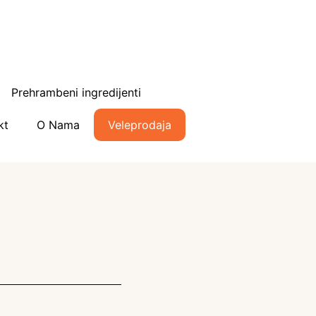
Prehrambeni ingredijenti
kt
O Nama
Veleprodaja