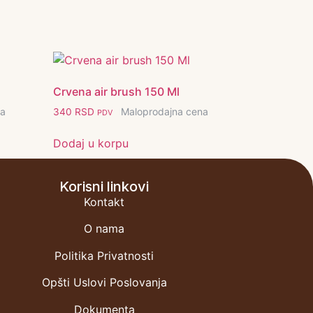
Crvena air brush 150 Ml
na
Maloprodajna cena
340
RSD
PDV
Dodaj u korpu
Korisni linkovi
Kontakt
O nama
Politika Privatnosti
Opšti Uslovi Poslovanja
Dokumenta