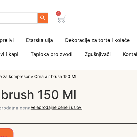
Search Button
0
prelivi
Etarska ulja
Dekoracije za torte i kolače
vi i kapi
Tapioka proizvodi
Zgušnjivači
Konta
je za kompresor
»
Crna air brush 150 Ml
 brush 150 Ml
Veleprodajne cene i uslovi
prodajna cena
orpu