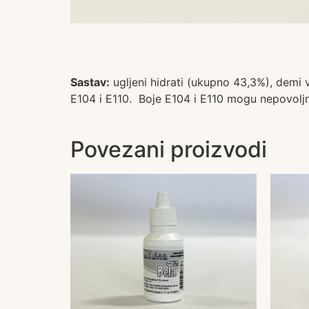
Sastav:
ugljeni hidrati (ukupno 43,3%), demi v
E104 i E110. Boje E104 i E110 mogu nepovoljn
Povezani proizvodi