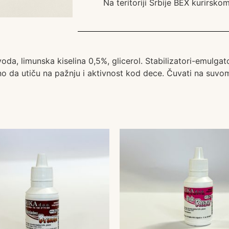
Na teritoriji Srbije BEX kurirsk
oda, limunska kiselina 0,5%, glicerol. Stabilizatori-emulgat
o da utiču na pažnju i aktivnost kod dece. Čuvati na suvom