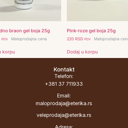
dno braon gel boja 25g
Pink-roze gel boja 25g
Maloprodajna cena
Maloprodajna cen
D
220
RSD
PDV
PDV
u korpu
Dodaj u korpu
Kontakt
Telefon:
+381 37 711933
Email:
maloprodaja@eterika.rs
veleprodaja@eterika.rs
Adresa: