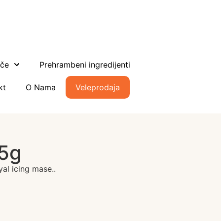
ače
Prehrambeni ingredijenti
kt
O Nama
Veleprodaja
25g
yal icing mase..