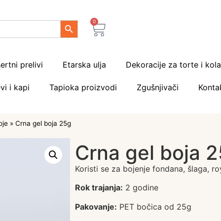
Search Button
0
ertni prelivi
Etarska ulja
Dekoracije za torte i kol
vi i kapi
Tapioka proizvodi
Zgušnjivači
Konta
oje
»
Crna gel boja 25g
Crna gel boja 
Koristi se za bojenje fondana, šlaga, ro
Rok trajanja:
2 godine
Pakovanje:
PET bočica od 25g