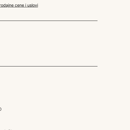
rodajne cene i uslovi
D