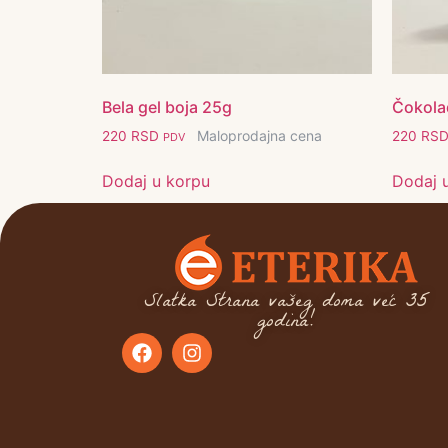
Bela gel boja 25g
Čokola
Maloprodajna cena
220
RSD
220
RS
PDV
Dodaj u korpu
Dodaj 
Slatka Strana vašeg doma već 35
godina!