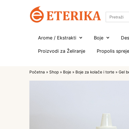
Search
for:
Arome / Ekstrakti
Boje
Des
Proizvodi za Želiranje
Propolis spreje
Početna
»
Shop
»
Boje
»
Boje za kolače i torte
»
Gel b