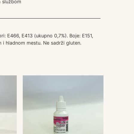
om službom
ori: E466, E413 (ukupno 0,7%). Boje: E151,
 i hladnom mestu. Ne sadrži gluten.