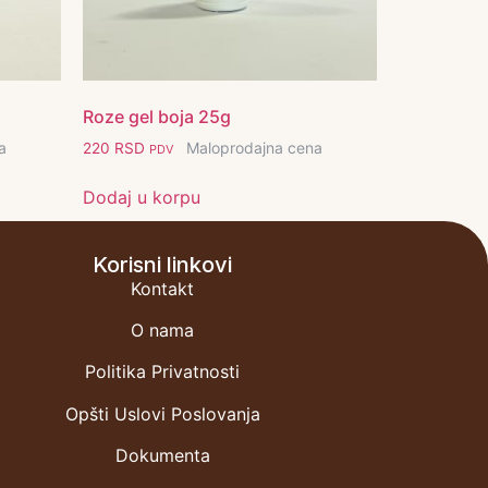
Roze gel boja 25g
a
Maloprodajna cena
220
RSD
PDV
Dodaj u korpu
Korisni linkovi
Kontakt
O nama
Politika Privatnosti
Opšti Uslovi Poslovanja
Dokumenta