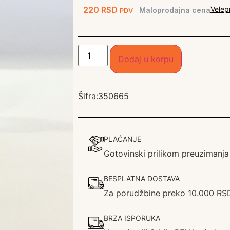
220
RSD
Velep
Maloprodajna cena
PDV
Dodaj u korpu
Šifra:
350665
PLAĆANJE
Gotovinski prilikom preuzimanja
BESPLATNA DOSTAVA
Za porudžbine preko 10.000 RS
BRZA ISPORUKA