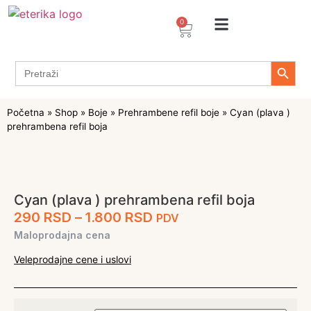
0
Arome / Ekstrakti
Desertni prelivi
Dekoracije za torte i kolače
Prehrambeni ingredijenti
Proizvodi za Želiranje
Propolis sprejevi i kapi
Tapioka proizvodi
Search 
Search
for:
Početna
»
Shop
»
Boje
»
Prehrambene refil boje
»
Cyan (plava )
prehrambena refil boja
Cyan (plava ) prehrambena refil boja
290
RSD
–
1.800
RSD
PDV
Maloprodajna cena
Veleprodajne cene i uslovi