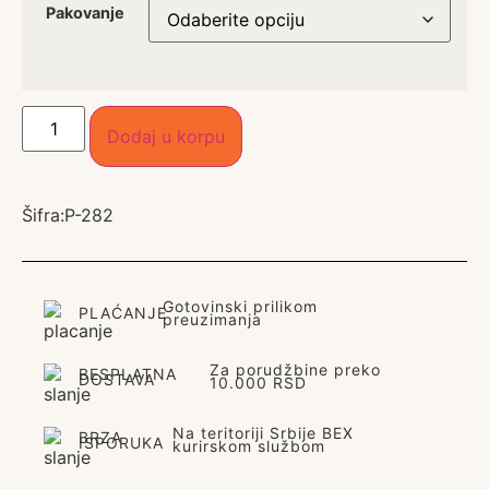
Pakovanje
Dodaj u korpu
Šifra:
P-282
Gotovinski prilikom
PLAĆANJE
preuzimanja
Za porudžbine preko
BESPLATNA
DOSTAVA
10.000 RSD
Na teritoriji Srbije BEX
BRZA
ISPORUKA
kurirskom službom