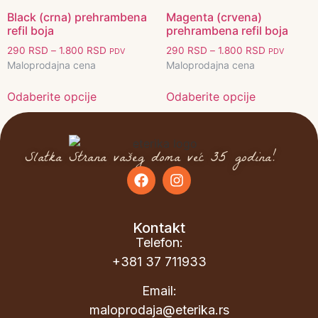
Black (crna) prehrambena
Magenta (crvena)
refil boja
prehrambena refil boja
290
RSD
–
1.800
RSD
290
RSD
–
1.800
RSD
PDV
PDV
Maloprodajna cena
Maloprodajna cena
Odaberite opcije
Odaberite opcije
Slatka Strana vašeg doma već 35 godina!
Kontakt
Telefon:
+381 37 711933
Email:
maloprodaja@eterika.rs