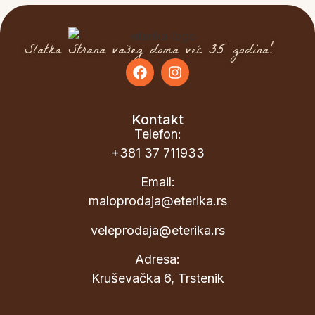
Slatka Strana vašeg doma već 35 godina!
Kontakt
Telefon:
+381 37 711933
Email:
maloprodaja@eterika.rs
veleprodaja@eterika.rs
Adresa:
Kruševačka 6, Trstenik