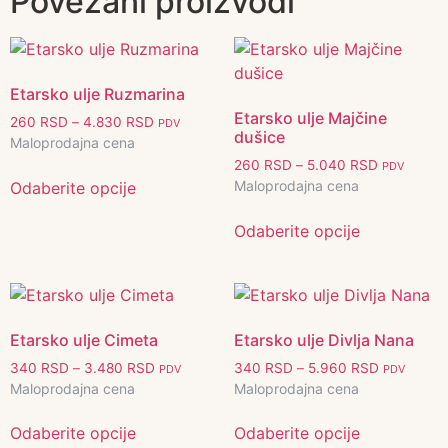
Povezani proizvodi
Etarsko ulje Ruzmarina
Etarsko ulje Majčine
260
RSD
–
4.830
RSD
PDV
dušice
Maloprodajna cena
260
RSD
–
5.040
RSD
PDV
Maloprodajna cena
Odaberite opcije
Odaberite opcije
Etarsko ulje Cimeta
Etarsko ulje Divlja Nana
340
RSD
–
3.480
RSD
340
RSD
–
5.960
RSD
PDV
PDV
Maloprodajna cena
Maloprodajna cena
Odaberite opcije
Odaberite opcije