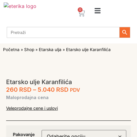
0
Arome / Ekstrakti
Desertni prelivi
Dekoracije za torte i kolače
Prehrambeni ingredijenti
Proizvodi za Želiranje
Propolis sprejevi i kapi
Tapioka proizvodi
Search 
Search
for:
Početna
»
Shop
»
Etarska ulja
»
Etarsko ulje Karanfilića
Etarsko ulje Karanfilića
260
RSD
–
5.040
RSD
PDV
Maloprodajna cena
Veleprodajne cene i uslovi
Pakovanje