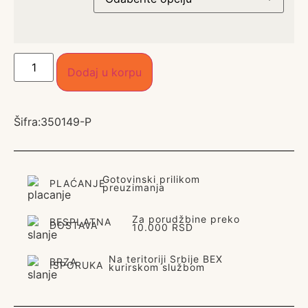
Dodaj u korpu
Šifra:
350149-P
Gotovinski prilikom
PLAĆANJE
preuzimanja
Za porudžbine preko
BESPLATNA
DOSTAVA
10.000 RSD
Na teritoriji Srbije BEX
BRZA
ISPORUKA
kurirskom službom