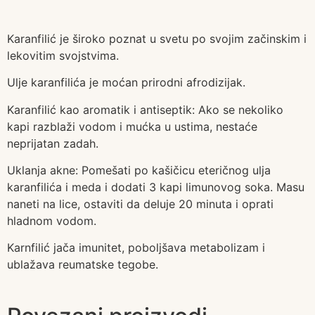
Karanfilić je široko poznat u svetu po svojim začinskim i
lekovitim svojstvima.
Ulje karanfilića je moćan prirodni afrodizijak.
Karanfilić kao aromatik i antiseptik: Ako se nekoliko
kapi razblaži vodom i mućka u ustima, nestaće
neprijatan zadah.
Uklanja akne: Pomešati po kašičicu eteričnog ulja
karanfilića i meda i dodati 3 kapi limunovog soka. Masu
naneti na lice, ostaviti da deluje 20 minuta i oprati
hladnom vodom.
Karnfilić jača imunitet, poboljšava metabolizam i
ublažava reumatske tegobe.