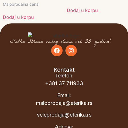
Maloprodajna cena
Dodaj u korpu
Dodaj u korpu
Slatka Strana vašeg doma već 35 godina!
Kontakt
Telefon:
+381 37 711933
Email:
maloprodaja@eterika.rs
veleprodaja@eterika.rs
Adresa: