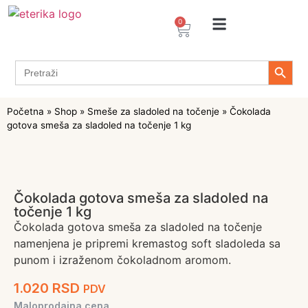
0
Arome / Ekstrakti
Desertni prelivi
Dekoracije za torte i kolače
Prehrambeni ingredijenti
Proizvodi za Želiranje
Propolis sprejevi i kapi
Tapioka proizvodi
Search 
Search
for:
Početna
»
Shop
»
Smeše za sladoled na točenje
»
Čokolada
gotova smeša za sladoled na točenje 1 kg
Čokolada gotova smeša za sladoled na
točenje 1 kg
Čokolada gotova smeša za sladoled na točenje
namenjena je pripremi kremastog soft sladoleda sa
punom i izraženom čokoladnom aromom.
1.020
RSD
PDV
Maloprodajna cena