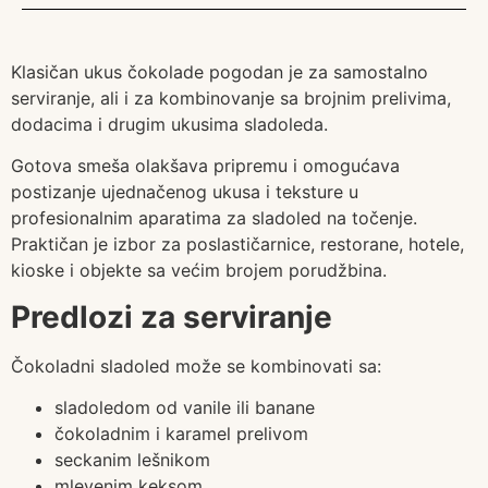
Klasičan ukus čokolade pogodan je za samostalno
serviranje, ali i za kombinovanje sa brojnim prelivima,
dodacima i drugim ukusima sladoleda.
Gotova smeša olakšava pripremu i omogućava
postizanje ujednačenog ukusa i teksture u
profesionalnim aparatima za sladoled na točenje.
Praktičan je izbor za poslastičarnice, restorane, hotele,
kioske i objekte sa većim brojem porudžbina.
Predlozi za serviranje
Čokoladni sladoled može se kombinovati sa:
sladoledom od vanile ili banane
čokoladnim i karamel prelivom
seckanim lešnikom
mlevenim keksom