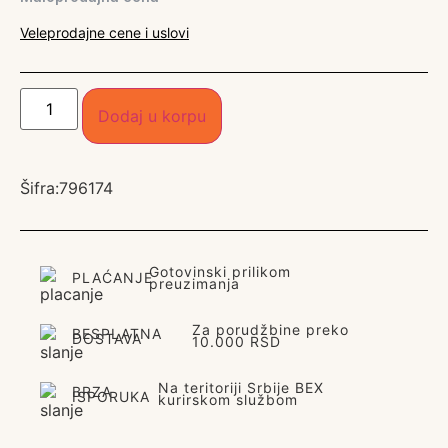
Veleprodajne cene i uslovi
Dodaj u korpu
Šifra:
796174
Gotovinski prilikom
PLAĆANJE
preuzimanja
Za porudžbine preko
BESPLATNA
DOSTAVA
10.000 RSD
Na teritoriji Srbije BEX
BRZA
ISPORUKA
kurirskom službom