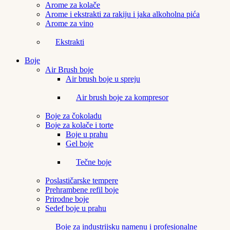
Arome za kolače
Arome i ekstrakti za rakiju i jaka alkoholna pića
Arome za vino
Ekstrakti
Boje
Air Brush boje
Air brush boje u spreju
Air brush boje za kompresor
Boje za čokoladu
Boje za kolače i torte
Boje u prahu
Gel boje
Tečne boje
Poslastičarske tempere
Prehrambene refil boje
Prirodne boje
Sedef boje u prahu
Boje za industrijsku namenu i profesionalne