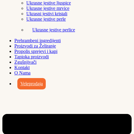
Ukrasne jestive ljuspice
Ukrasne jestive mrvice
Ukrasni jestivi kristali
Ukrasne jestive perle
Ukrasne jestive perlice
Prehrambeni ingredijenti
Proizvodi za Želiranje
Propolis sprejevi i kapi
Tapioka proizvodi
Zgušnjivači
Kontakt
O Nama
Veleprodaja