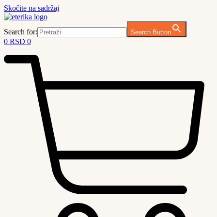
Skočite na sadržaj
Search for:
Search Button
0
RSD
0