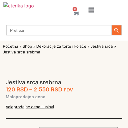
0
Arome / Ekstrakti
Desertni prelivi
Dekoracije za torte i kolače
Prehrambeni ingredijenti
Proizvodi za Želiranje
Propolis sprejevi i kapi
Tapioka proizvodi
Search 
Search
for:
Početna
»
Shop
»
Dekoracije za torte i kolače
»
Jestiva srca
»
Jestiva srca srebrna
Jestiva srca srebrna
120
RSD
–
2.550
RSD
PDV
Maloprodajna cena
Veleprodajne cene i uslovi