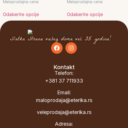
Maloprodajna cena
Maloprodajna cena
Odaberite opcije
Odaberite opcije
Slatka Strana vašeg doma već 35 godina!
Kontakt
Telefon:
+381 37 711933
Email:
maloprodaja@eterika.rs
veleprodaja@eterika.rs
Adresa: