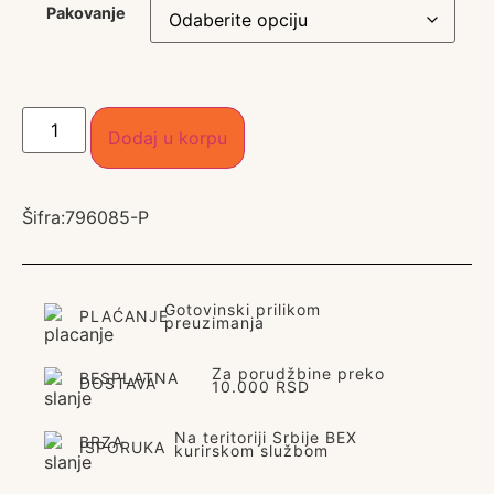
Pakovanje
Dodaj u korpu
Šifra:
796085-P
Gotovinski prilikom
PLAĆANJE
preuzimanja
Za porudžbine preko
BESPLATNA
DOSTAVA
10.000 RSD
Na teritoriji Srbije BEX
BRZA
ISPORUKA
kurirskom službom