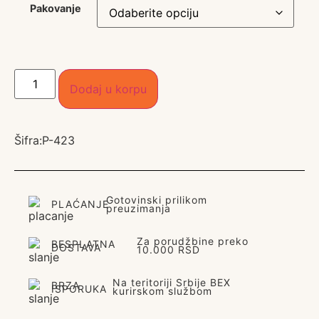
Pakovanje
Dodaj u korpu
Šifra:
P-423
Gotovinski prilikom
PLAĆANJE
preuzimanja
Za porudžbine preko
BESPLATNA
DOSTAVA
10.000 RSD
Na teritoriji Srbije BEX
BRZA
ISPORUKA
kurirskom službom