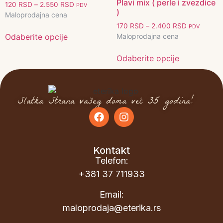
Plavi mix ( perle i zvezdice
120
RSD
–
2.550
RSD
PDV
)
Maloprodajna cena
170
RSD
–
2.400
RSD
PDV
Maloprodajna cena
Odaberite opcije
Odaberite opcije
Slatka Strana vašeg doma već 35 godina!
Kontakt
Telefon:
+381 37 711933
Email:
maloprodaja@eterika.rs