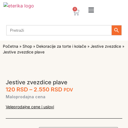
0
Arome / Ekstrakti
Desertni prelivi
Dekoracije za torte i kolače
Prehrambeni ingredijenti
Proizvodi za Želiranje
Propolis sprejevi i kapi
Tapioka proizvodi
Search 
Search
for:
Početna
»
Shop
»
Dekoracije za torte i kolače
»
Jestive zvezdice
»
Jestive zvezdice plave
Jestive zvezdice plave
120
RSD
–
2.550
RSD
PDV
Maloprodajna cena
Veleprodajne cene i uslovi