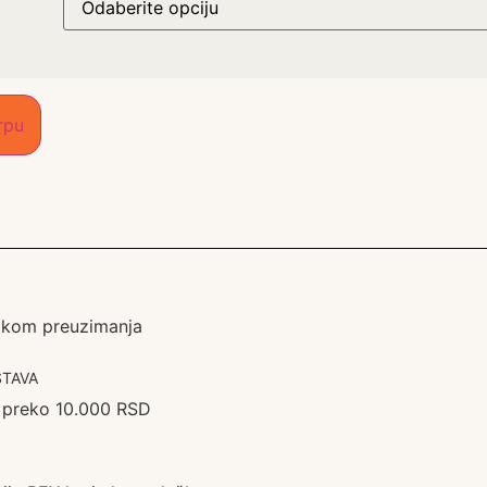
rpu
likom preuzimanja
TAVA
 preko 10.000 RSD