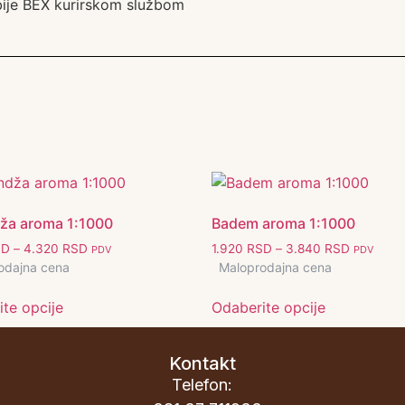
rbije BEX kurirskom službom
ža aroma 1:1000
Badem aroma 1:1000
SD
–
4.320
RSD
1.920
RSD
–
3.840
RSD
PDV
PDV
odajna cena
Maloprodajna cena
te opcije
Odaberite opcije
Kontakt
Telefon: