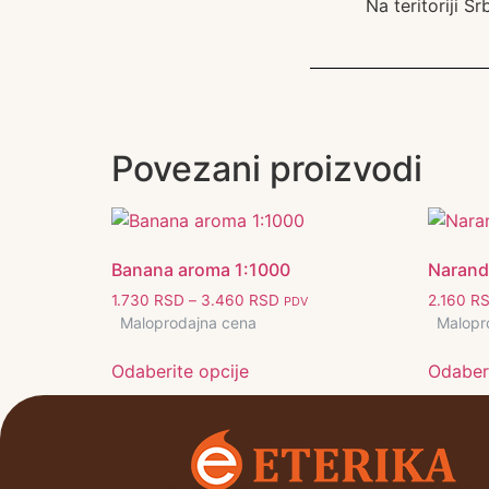
Na teritoriji S
Povezani proizvodi
Banana aroma 1:1000
Narand
1.730
RSD
–
3.460
RSD
2.160
R
PDV
Maloprodajna cena
Malopr
Odaberite opcije
Odaberi