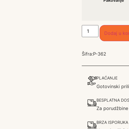
Pakovanje
Dodaj u ko
Šifra:
P-362
PLAĆANJE
Gotovinski pri
BESPLATNA DOS
Za porudžbine
BRZA ISPORUKA