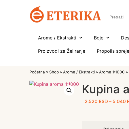
Search
for:
Arome / Ekstrakti
Boje
Des
Proizvodi za Želiranje
Propolis spreje
Početna
»
Shop
»
Arome / Ekstrakti
»
Arome 1:1000
»
Kupina 
2.520
RSD
–
5.040