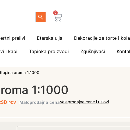
Search Button
0
ertni prelivi
Etarska ulja
Dekoracije za torte i kol
vi i kapi
Tapioka proizvodi
Zgušnjivači
Konta
Kupina aroma 1:1000
aroma 1:1000
RSD
Veleprodajne cene i uslovi
Maloprodajna cena
PDV