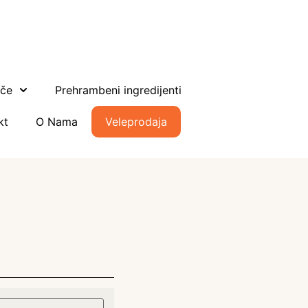
ače
Prehrambeni ingredijenti
kt
O Nama
Veleprodaja