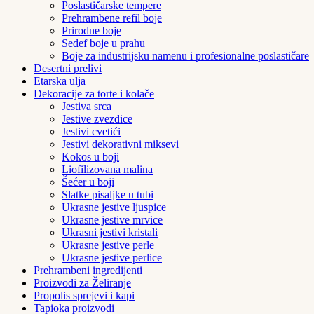
Poslastičarske tempere
Prehrambene refil boje
Prirodne boje
Sedef boje u prahu
Boje za industrijsku namenu i profesionalne poslastičare
Desertni prelivi
Etarska ulja
Dekoracije za torte i kolače
Jestiva srca
Jestive zvezdice
Jestivi cvetići
Jestivi dekorativni miksevi
Kokos u boji
Liofilizovana malina
Šećer u boji
Slatke pisaljke u tubi
Ukrasne jestive ljuspice
Ukrasne jestive mrvice
Ukrasni jestivi kristali
Ukrasne jestive perle
Ukrasne jestive perlice
Prehrambeni ingredijenti
Proizvodi za Želiranje
Propolis sprejevi i kapi
Tapioka proizvodi