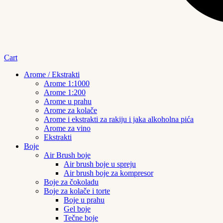
Cart
Arome / Ekstrakti
Arome 1:1000
Arome 1:200
Arome u prahu
Arome za kolače
Arome i ekstrakti za rakiju i jaka alkoholna pića
Arome za vino
Ekstrakti
Boje
Air Brush boje
Air brush boje u spreju
Air brush boje za kompresor
Boje za čokoladu
Boje za kolače i torte
Boje u prahu
Gel boje
Tečne boje