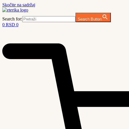
Skočite na sadržaj
Search for:
Search Button
0
RSD
0