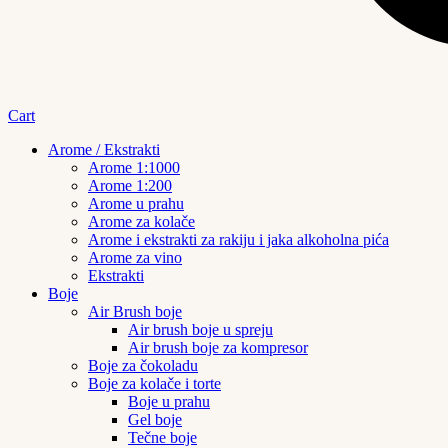
Cart
Arome / Ekstrakti
Arome 1:1000
Arome 1:200
Arome u prahu
Arome za kolače
Arome i ekstrakti za rakiju i jaka alkoholna pića
Arome za vino
Ekstrakti
Boje
Air Brush boje
Air brush boje u spreju
Air brush boje za kompresor
Boje za čokoladu
Boje za kolače i torte
Boje u prahu
Gel boje
Tečne boje