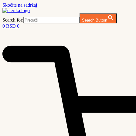
Skočite na sadržaj
Search for:
Search Button
0
RSD
0