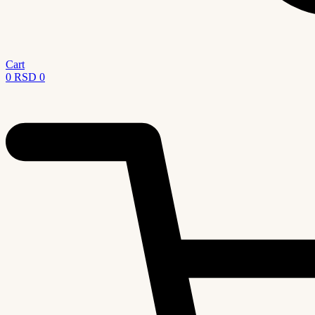
Cart
0
RSD
0