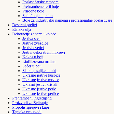
Poslastičarske tempere
Prehrambene refil boje
Prirodne boje
Sedef boje u prahu
Boje za industrijsku namenu i profesionalne poslastičare
Desertni prelivi
Etarska ulja
Dekoracije za torte i kolače
Jestiva srca
Jestive zvezdice
Jestivi cvetići
Jestivi dekorativni miksevi
Kokos u boji
Liofilizovana malina
Šećer u boji
Slatke pisaljke u tubi
Ukrasne jestive ljuspice
Ukrasne jestive mrvice
Ukrasni jestivi kristali
Ukrasne jestive perle
Ukrasne jestive perlice
Prehrambeni ingredijenti
Proizvodi za Želiranje
Propolis sprejevi i kapi
Tapioka proizvodi