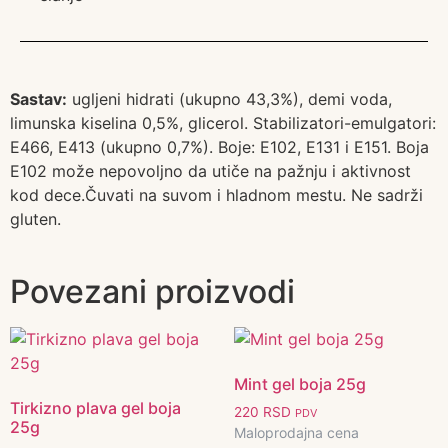
Sastav:
ugljeni hidrati (ukupno 43,3%), demi voda,
limunska kiselina 0,5%, glicerol. Stabilizatori-emulgatori:
E466, E413 (ukupno 0,7%). Boje: E102, E131 i E151. Boja
E102 može nepovoljno da utiče na pažnju i aktivnost
kod dece.Čuvati na suvom i hladnom mestu. Ne sadrži
gluten.
Povezani proizvodi
Mint gel boja 25g
Tirkizno plava gel boja
220
RSD
PDV
25g
Maloprodajna cena