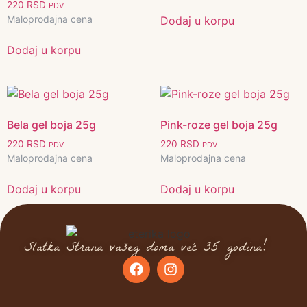
220
RSD
PDV
Maloprodajna cena
Dodaj u korpu
Dodaj u korpu
Bela gel boja 25g
Pink-roze gel boja 25g
220
RSD
220
RSD
PDV
PDV
Maloprodajna cena
Maloprodajna cena
Dodaj u korpu
Dodaj u korpu
Slatka Strana vašeg doma već 35 godina!