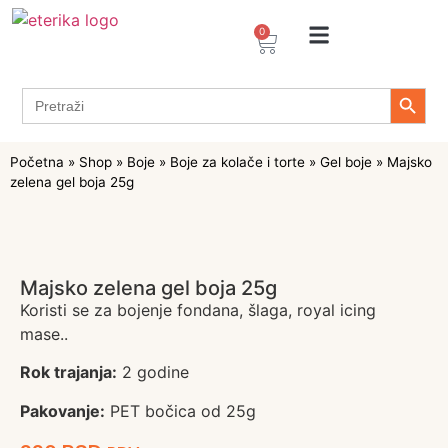
0
Arome / Ekstrakti
Desertni prelivi
Dekoracije za torte i kolače
Prehrambeni ingredijenti
Proizvodi za Želiranje
Propolis sprejevi i kapi
Tapioka proizvodi
Search 
Search
for:
Početna
»
Shop
»
Boje
»
Boje za kolače i torte
»
Gel boje
»
Majsko
zelena gel boja 25g
Majsko zelena gel boja 25g
Koristi se za bojenje fondana, šlaga, royal icing
mase..
Rok trajanja:
2 godine
Pakovanje:
PET bočica od 25g