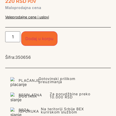
220
RSD
PDV
Maloprodajna cena
Veleprodajne cene i uslovi
Dodaj u korpu
Šifra:
350656
Gotovinski prilikom
PLAĆANJE
preuzimanja
Za porudžbine preko
BESPLATNA
DOSTAVA
10.000 RSD
Na teritoriji Srbije BEX
BRZA
ISPORUKA
kurirskom službom