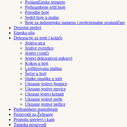
Poslastičarske tempere
Prehrambene refil boje
Prirodne boje
Sedef boje u prahu
Boje za industrijsku namenu i profesionalne poslastičare
Desertni prelivi
Etarska ulja
Dekoracije za torte i kolače
Jestiva srca
Jestive zvezdice
Jestivi cvetići
Jestivi dekorativni miksevi
Kokos u boji
Liofilizovana malina
Šećer u boji
Slatke pisaljke u tubi
Ukrasne jestive ljuspice
Ukrasne jestive mrvice
Ukrasni jestivi kristali
Ukrasne jestive perle
Ukrasne jestive perlice
Prehrambeni ingredijenti
Proizvodi za Želiranje
Propolis sprejevi i kapi
Tapioka proizvodi