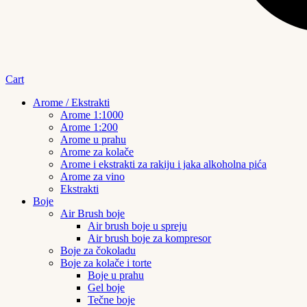
Cart
Arome / Ekstrakti
Arome 1:1000
Arome 1:200
Arome u prahu
Arome za kolače
Arome i ekstrakti za rakiju i jaka alkoholna pića
Arome za vino
Ekstrakti
Boje
Air Brush boje
Air brush boje u spreju
Air brush boje za kompresor
Boje za čokoladu
Boje za kolače i torte
Boje u prahu
Gel boje
Tečne boje