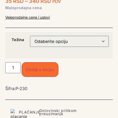
35
RSD
–
340
RSD
PDV
Maloprodajna cena
Veleprodajne cene i uslovi
Težina
Dodaj u korpu
Šifra:
P-230
Gotovinski prilikom
PLAĆANJE
preuzimanja