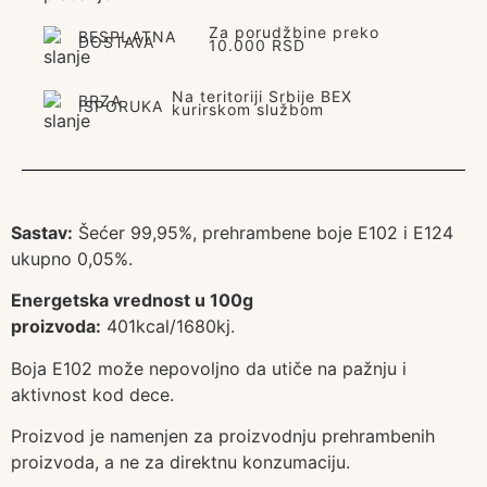
Za porudžbine preko
BESPLATNA
DOSTAVA
10.000 RSD
Na teritoriji Srbije BEX
BRZA
ISPORUKA
kurirskom službom
Sastav:
Šećer 99,95%, prehrambene boje E102 i E124
ukupno 0,05%.
Energetska vrednost u 100g
proizvoda:
401kcal/1680kj.
Boja E102 može nepovoljno da utiče na pažnju i
aktivnost kod dece.
Proizvod je namenjen za proizvodnju prehrambenih
proizvoda, a ne za direktnu konzumaciju.