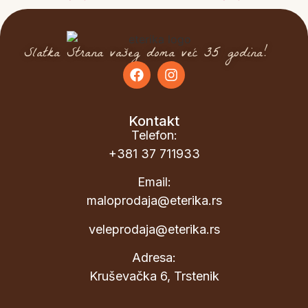
Slatka Strana vašeg doma već 35 godina!
Kontakt
Telefon:
+381 37 711933
Email:
maloprodaja@eterika.rs
veleprodaja@eterika.rs
Adresa:
Kruševačka 6, Trstenik