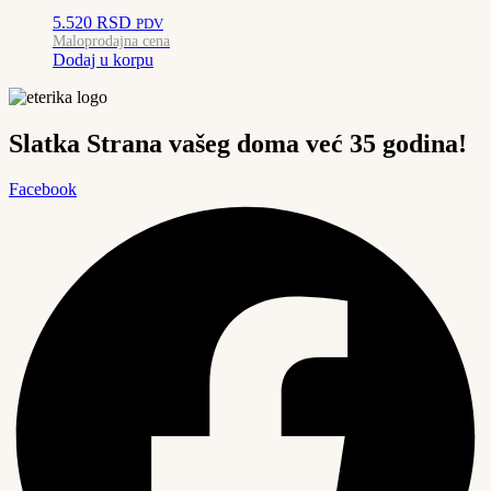
5.520
RSD
PDV
Maloprodajna cena
Dodaj u korpu
Slatka Strana vašeg doma već 35 godina!
Facebook