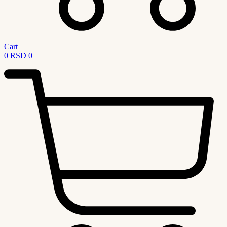
Cart
0
RSD
0