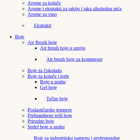
Arome za kolače
Arome i ekstrakti za rakiju i jaka alkoholna pića
Arome za vino
Ekstrakti
Boje
Air Brush boje
Air brush boje u spreju
Air brush boje za kompresor
Boje za čokoladu
Boje za kolače i torte
Boje u prahu
Gel boje
Tečne boje
Poslastičarske tempere
Prehrambene refil boje
Prirodne boje
Sedef boje u prahu
Boje za industrijsku namenu i profesionalne