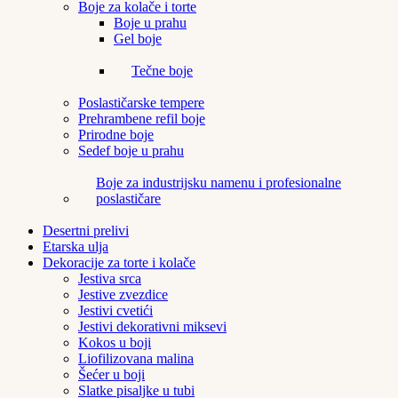
Boje za kolače i torte
Boje u prahu
Gel boje
Tečne boje
Poslastičarske tempere
Prehrambene refil boje
Prirodne boje
Sedef boje u prahu
Boje za industrijsku namenu i profesionalne
poslastičare
Desertni prelivi
Etarska ulja
Dekoracije za torte i kolače
Jestiva srca
Jestive zvezdice
Jestivi cvetići
Jestivi dekorativni miksevi
Kokos u boji
Liofilizovana malina
Šećer u boji
Slatke pisaljke u tubi