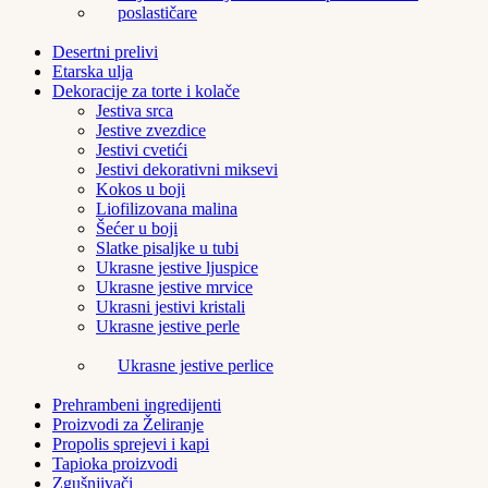
poslastičare
Desertni prelivi
Etarska ulja
Dekoracije za torte i kolače
Jestiva srca
Jestive zvezdice
Jestivi cvetići
Jestivi dekorativni miksevi
Kokos u boji
Liofilizovana malina
Šećer u boji
Slatke pisaljke u tubi
Ukrasne jestive ljuspice
Ukrasne jestive mrvice
Ukrasni jestivi kristali
Ukrasne jestive perle
Ukrasne jestive perlice
Prehrambeni ingredijenti
Proizvodi za Želiranje
Propolis sprejevi i kapi
Tapioka proizvodi
Zgušnjivači