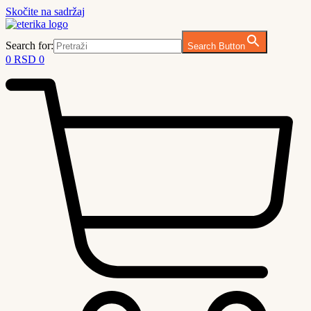
Skočite na sadržaj
Search for:
Search Button
0
RSD
0