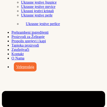
Ukrasne jestive ljuspice
Ukrasne jestive mrvice
Ukrasni jestivi kristali
Ukrasne jestive perle
Ukrasne jestive perlice
Prehrambeni ingredijenti
Proizvodi za Želiranje
Propolis sprejevi i kapi
Tapioka proizvodi
Zgušnjivači
Kontakt
O Nama
Veleprodaja