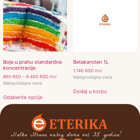
Boje u prahu standardne
Betakaroten 1L
koncentracije
1.740
RSD
PDV
860
RSD
–
9.400
RSD
Maloprodajna cena
PDV
Maloprodajna cena
Dodaj u korpu
Odaberite opcije
Slatka Strana vašeg doma već 35 godina!