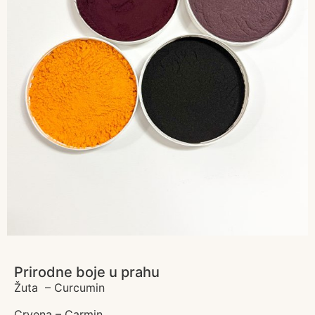
Prirodne boje u prahu
Žuta – Curcumin
Crvena – Carmin