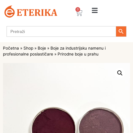
0
Search 
Search
for:
Početna
»
Shop
»
Boje
»
Boje za industrijsku namenu i
profesionalne poslastičare
»
Prirodne boje u prahu