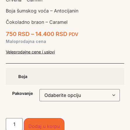
Boja šumskog voća – Antocijanin
Čokoladno braon – Caramel
750
RSD
–
14.400
RSD
PDV
Maloprodajna cena
Veleprodajne cene i uslovi
Boja
Pakovanje
Dodaj u korpu