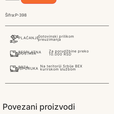
Šifra:
P-398
Gotovinski prilikom
PLAĆANJE
preuzimanja
Za porudžbine preko
BESPLATNA
DOSTAVA
10.000 RSD
Na teritoriji Srbije BEX
BRZA
ISPORUKA
kurirskom službom
Povezani proizvodi