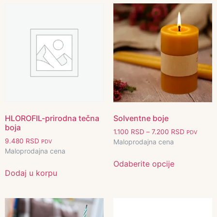
HLOROFIL-prirodna tečna
Solventne boje
boja
1.100
RSD
–
7.200
RSD
PDV
9.480
RSD
Maloprodajna cena
PDV
Maloprodajna cena
Odaberite opcije
Dodaj u korpu