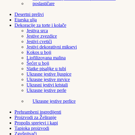
poslastičare
Desertni prelivi
Etarska ulja
Dekoracije za torte i kolače
Jestiva srca
Jestive zvezdice
Jestivi cvetići
Jestivi dekorativni miksevi
Kokos u boji
Liofilizovana malina
Šećer u boji
Slatke pisaljke u tubi
Ukrasne jestive ljuspice
Ukrasne jestive mrvice
Ukrasni jestivi kristali
Ukrasne jestive perle
Ukrasne jestive perlice
Prehrambeni ingredijenti
Proizvodi za Želiranje
Propolis sprejevi i kapi
Tapioka proizvodi
Zgušnjivači