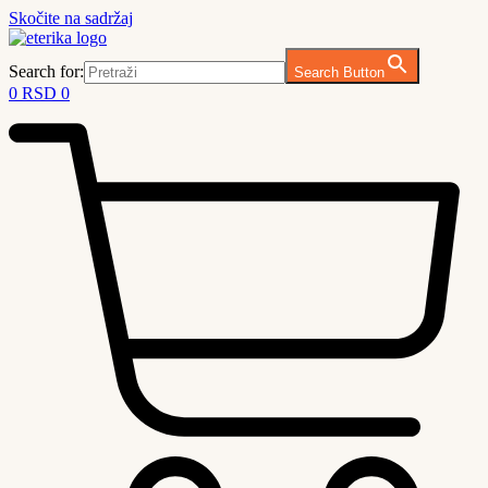
Skočite na sadržaj
Search for:
Search Button
0
RSD
0