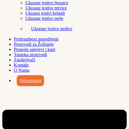
Ukrasne jestive ljuspice
Ukrasne jestive mrvice
Ukrasni jestivi kristali
Ukrasne jestive perle
Ukrasne jestive perlice
Prehrambeni ingredijenti
Proizvodi za Želiranje
Propolis sprejevi i kapi
Tapioka proizvodi
Zgušnjivači
Kontakt
O Nama
Veleprodaja