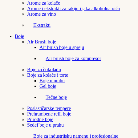
Arome za kolače
Arome i ekstrakti za rakiju i jaka alkoholna pića
Arome za vino
Ekstrakti
Boje
Air Brush boje
Air brush boje u spreju
Air brush boje za kompresor
Boje za čokoladu
Boje za kolače i torte
Boje u prahu
Gel boje
Tečne boje
Poslastičarske tempere
Prehrambene refil boje
Prirodne boje
Sedef boje u prahu
Boje za industrijsku namenu i profesionalne