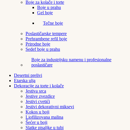
Boje za kolače i torte
Boje u prahu
Gel boje
Tečne boje
Poslastičarske tempere
Prehrambene refil boje
Prirodne boje
Sedef boje u prahu
Boje za industrijsku namenu i profesionalne
poslastičare
Desertni prelivi
Etarska ulja
Dekoracije za torte i kolače
Jestiva srca
Jestive zvezdice
Jestivi cvetići
Jestivi dekorativni miksevi
Kokos u boji
Liofilizovana malina
Šećer u boji
Slatke pisaljke u tubi