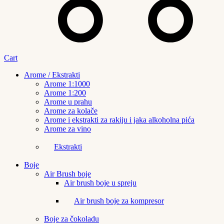
Cart
Arome / Ekstrakti
Arome 1:1000
Arome 1:200
Arome u prahu
Arome za kolače
Arome i ekstrakti za rakiju i jaka alkoholna pića
Arome za vino
Ekstrakti
Boje
Air Brush boje
Air brush boje u spreju
Air brush boje za kompresor
Boje za čokoladu