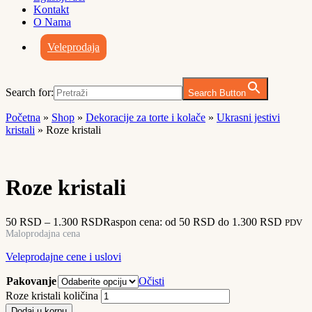
Kontakt
O Nama
Veleprodaja
Search for:
Search Button
Početna
»
Shop
»
Dekoracije za torte i kolače
»
Ukrasni jestivi
kristali
»
Roze kristali
Roze kristali
50
RSD
–
1.300
RSD
Raspon cena: od 50 RSD do 1.300 RSD
PDV
Maloprodajna cena
Veleprodajne cene i uslovi
Pakovanje
Očisti
Roze kristali količina
Dodaj u korpu