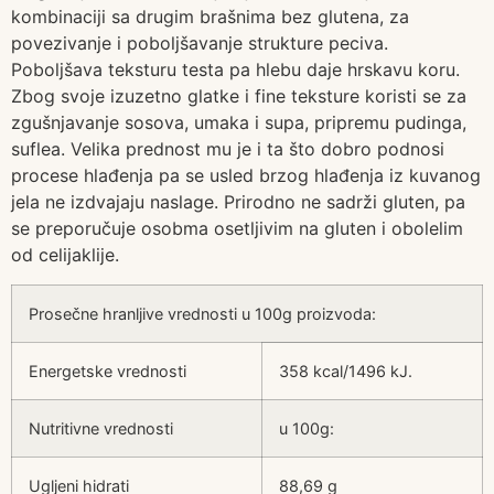
kombinaciji sa drugim brašnima bez glutena, za
povezivanje i poboljšavanje strukture peciva.
Poboljšava teksturu testa pa hlebu daje hrskavu koru.
Zbog svoje izuzetno glatke i fine teksture koristi se za
zgušnjavanje sosova, umaka i supa, pripremu pudinga,
suflea. Velika prednost mu je i ta što dobro podnosi
procese hlađenja pa se usled brzog hlađenja iz kuvanog
jela ne izdvajaju naslage. Prirodno ne sadrži gluten, pa
se preporučuje osobma osetljivim na gluten i obolelim
od celijaklije.
Prosečne hranljive vrednosti u 100g proizvoda:
Energetske vrednosti
358 kcal/1496 kJ.
Nutritivne vrednosti
u 100g:
Ugljeni hidrati
88,69 g