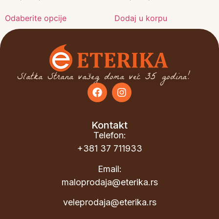
Odaberite opcije
Dodaj u korpu
Slatka Strana vašeg doma već 35 godina!
Kontakt
Telefon:
+381 37 711933
Email:
maloprodaja@eterika.rs
veleprodaja@eterika.rs