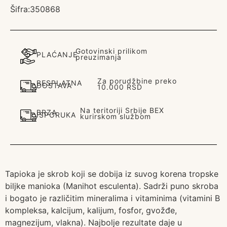
Šifra:
350868
Gotovinski prilikom
PLAĆANJE
preuzimanja
Za porudžbine preko
BESPLATNA
DOSTAVA
10.000 RSD
Na teritoriji Srbije BEX
BRZA
ISPORUKA
kurirskom službom
Tapioka je skrob koji se dobija iz suvog korena tropske
biljke manioka (Manihot esculenta). Sadrži puno skroba
i bogato je različitim mineralima i vitaminima (vitamini B
kompleksa, kalcijum, kalijum, fosfor, gvožđe,
magnezijum, vlakna). Najbolje rezultate daje u