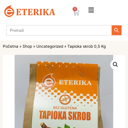
0
Search 
Search
for:
Početna
»
Shop
»
Uncategorized
»
Tapioka skrob 0,5 Kg