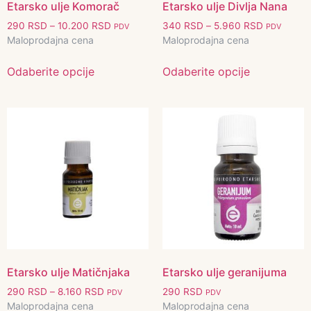
Etarsko ulje Komorač
Etarsko ulje Divlja Nana
290
RSD
–
10.200
RSD
340
RSD
–
5.960
RSD
PDV
PDV
Maloprodajna cena
Maloprodajna cena
Odaberite opcije
Odaberite opcije
Etarsko ulje Matičnjaka
Etarsko ulje geranijuma
290
RSD
–
8.160
RSD
290
RSD
PDV
PDV
Maloprodajna cena
Maloprodajna cena