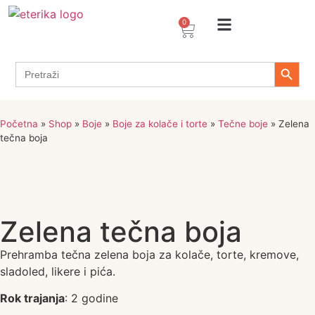
0
Arome / Ekstrakti
Desertni prelivi
Dekoracije za torte i kolače
Prehrambeni ingredijenti
Proizvodi za Želiranje
Propolis sprejevi i kapi
Tapioka proizvodi
Search 
Search
for:
Početna
»
Shop
»
Boje
»
Boje za kolače i torte
»
Tečne boje
»
Zelena
tečna boja
Zelena tečna boja
Prehramba tečna zelena boja za kolače, torte, kremove,
sladoled, likere i pića.
Rok trajanja
: 2 godine