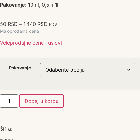
Pakovanje:
10ml, 0,5l i 1l
50
RSD
–
1.440
RSD
PDV
Maloprodajna cena
Veleprodajne cene i uslovi
Pakovanje
Dodaj u korpu
Šifra: