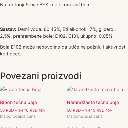
Na teritoriji Srbije BEX kurirskom službom
Sastav:
Demi voda: 80,45%, Etilalkohol: 17%, glicerol:
2,5%, pr
ehrambene boje: E102, E131, ukupno: 0,05%.
Boja E102 može nepovoljno da utiče na pažnju i aktivnost
kod dece.
Povezani proizvodi
Braon tečna boja
Narandžasta tečna boja
50
RSD
–
1.440
RSD
50
RSD
–
1.440
RSD
PDV
PDV
Maloprodajna cena
Maloprodajna cena