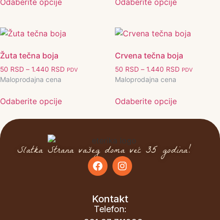
Odaberite opcije
Odaberite opcije
Žuta tečna boja
Crvena tečna boja
50
RSD
–
1.440
RSD
50
RSD
–
1.440
RSD
PDV
PDV
Maloprodajna cena
Maloprodajna cena
Odaberite opcije
Odaberite opcije
Slatka Strana vašeg doma već 35 godina!
Kontakt
Telefon: