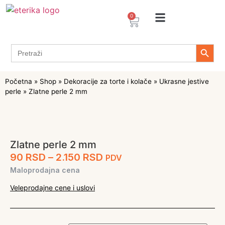
0
Arome / Ekstrakti
Desertni prelivi
Dekoracije za torte i kolače
Prehrambeni ingredijenti
Proizvodi za Želiranje
Propolis sprejevi i kapi
Tapioka proizvodi
Search 
Search
for:
Početna
»
Shop
»
Dekoracije za torte i kolače
»
Ukrasne jestive
perle
»
Zlatne perle 2 mm
Zlatne perle 2 mm
90
RSD
–
2.150
RSD
PDV
Maloprodajna cena
Veleprodajne cene i uslovi