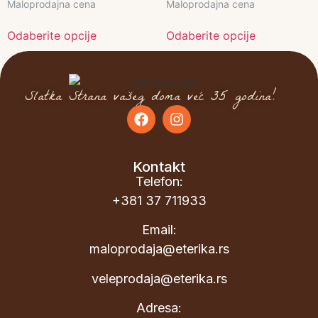
Maloprodajna cena
Maloprodajna cena
Odaberite opcije
Odaberite opcije
Slatka Strana vašeg doma već 35 godina!
Kontakt
Telefon:
+381 37 711933
Email:
maloprodaja@eterika.rs
veleprodaja@eterika.rs
Adresa: