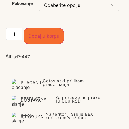
Pakovanje
Dodaj u korpu
Šifra:
P-447
Gotovinski prilikom
PLAĆANJE
preuzimanja
Za porudžbine preko
BESPLATNA
DOSTAVA
10.000 RSD
Na teritoriji Srbije BEX
BRZA
ISPORUKA
kurirskom službom