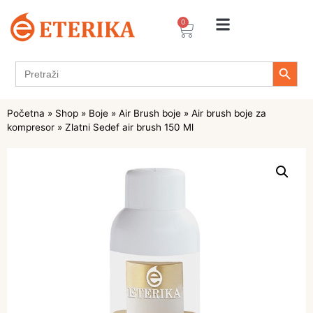
0
Search 
Search
for:
Početna
»
Shop
»
Boje
»
Air Brush boje
»
Air brush boje za
kompresor
»
Zlatni Sedef air brush 150 Ml