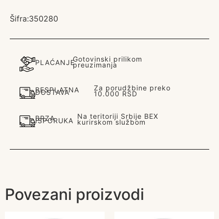
Šifra:
350280
Gotovinski prilikom
PLAĆANJE
preuzimanja
Za porudžbine preko
BESPLATNA
DOSTAVA
10.000 RSD
Na teritoriji Srbije BEX
BRZA
ISPORUKA
kurirskom službom
Povezani proizvodi