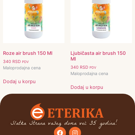
Roze air brush 150 Ml
Ljubičasta air brush 150
Ml
340
RSD
PDV
340
RSD
Maloprodajna cena
PDV
Maloprodajna cena
Dodaj u korpu
Dodaj u korpu
Slatka Strana vašeg doma već 35 godina!