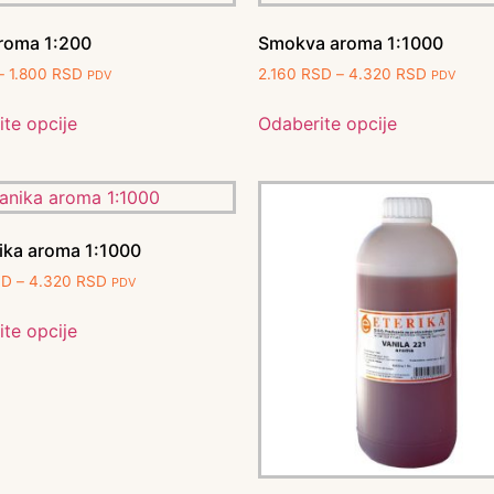
aroma 1:200
Smokva aroma 1:1000
–
1.800
RSD
2.160
RSD
–
4.320
RSD
PDV
PDV
te opcije
Odaberite opcije
ika aroma 1:1000
SD
–
4.320
RSD
PDV
te opcije