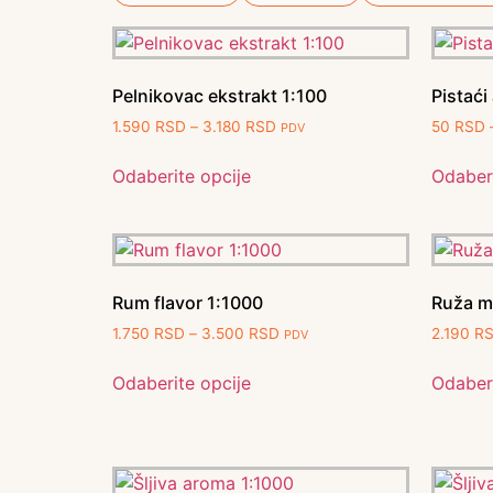
Pelnikovac ekstrakt 1:100
Pistaći
1.590
RSD
–
3.180
RSD
50
RSD
PDV
Odaberite opcije
Odaberi
Rum flavor 1:1000
Ruža m
1.750
RSD
–
3.500
RSD
2.190
R
PDV
Odaberite opcije
Odaberi