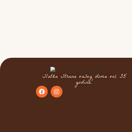
Slatka Strana vašeg doma već 35
godina!