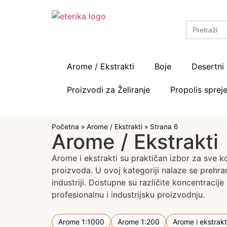
Search
for:
Arome / Ekstrakti
Boje
Desertni 
Proizvodi za Želiranje
Propolis spreje
Početna
»
Arome / Ekstrakti
»
Strana 6
Arome / Ekstrakti
Arome i ekstrakti su praktičan izbor za sve ko
proizvoda. U ovoj kategoriji nalaze se prehra
industriji. Dostupne su različite koncentraci
profesionalnu i industrijsku proizvodnju.
Arome 1:1000
Arome 1:200
Arome i ekstrakti