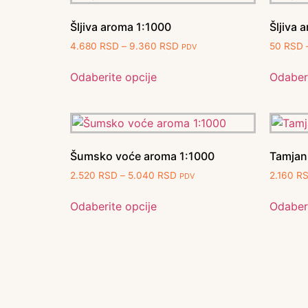
Šljiva aroma 1:1000
Šljiva 
4.680
RSD
–
9.360
RSD
50
RSD
PDV
Odaberite opcije
Odaberi
Šumsko voće aroma 1:1000
Tamjan
2.520
RSD
–
5.040
RSD
2.160
R
PDV
Odaberite opcije
Odaberi