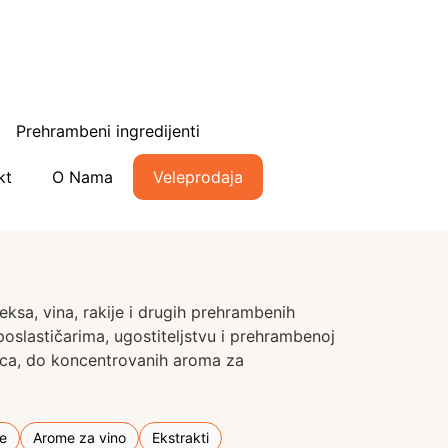
Prehrambeni ingredijenti
kt
O Nama
Veleprodaja
eksa, vina, rakije i drugih prehrambenih
poslastičarima, ugostiteljstvu i prehrambenoj
tica, do koncentrovanih aroma za
e
Arome za vino
Ekstrakti