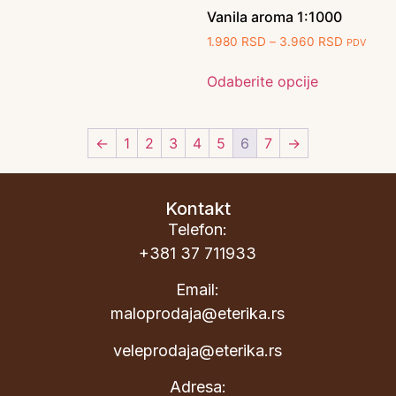
Vanila aroma 1:1000
1.980
RSD
–
3.960
RSD
PDV
Odaberite opcije
←
1
2
3
4
5
6
7
→
Kontakt
Telefon:
+381 37 711933
Email:
maloprodaja@eterika.rs
veleprodaja@eterika.rs
Adresa: