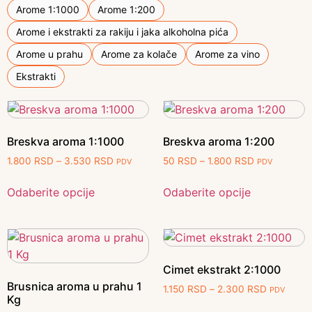
Arome 1:1000
Arome 1:200
Arome i ekstrakti za rakiju i jaka alkoholna pića
Arome u prahu
Arome za kolače
Arome za vino
Ekstrakti
Breskva aroma 1:1000
Breskva aroma 1:200
1.800
RSD
–
3.530
RSD
50
RSD
–
1.800
RSD
PDV
PDV
Odaberite opcije
Odaberite opcije
Cimet ekstrakt 2:1000
Brusnica aroma u prahu 1
1.150
RSD
–
2.300
RSD
PDV
Kg