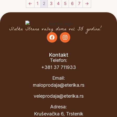
←
1
2
3
4
5
6
7
→
Slatka Strana vašeg doma već 35 godina!
Kontakt
Telefon:
+381 37 711933
Email:
maloprodaja@eterika.rs
veleprodaja@eterika.rs
Adresa:
Kruševačka 6, Trstenik