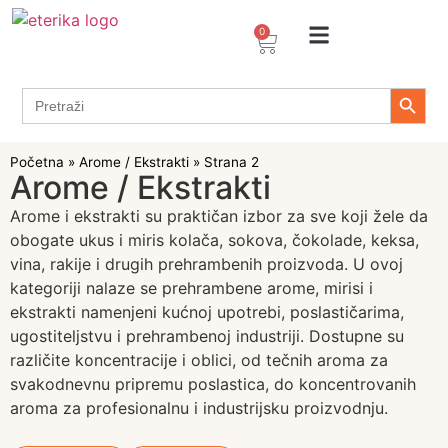
0
Arome / Ekstrakti
Desertni prelivi
Dekoracije za torte i kolače
Prehrambeni ingredijenti
Proizvodi za Želiranje
Propolis sprejevi i kapi
Tapioka proizvodi
Search 
Search
for:
Početna
»
Arome / Ekstrakti
»
Strana 2
Arome / Ekstrakti
Arome i ekstrakti su praktičan izbor za sve koji žele da
obogate ukus i miris kolača, sokova, čokolade, keksa,
vina, rakije i drugih prehrambenih proizvoda. U ovoj
kategoriji nalaze se prehrambene arome, mirisi i
ekstrakti namenjeni kućnoj upotrebi, poslastičarima,
ugostiteljstvu i prehrambenoj industriji. Dostupne su
različite koncentracije i oblici, od tečnih aroma za
svakodnevnu pripremu poslastica, do koncentrovanih
aroma za profesionalnu i industrijsku proizvodnju.