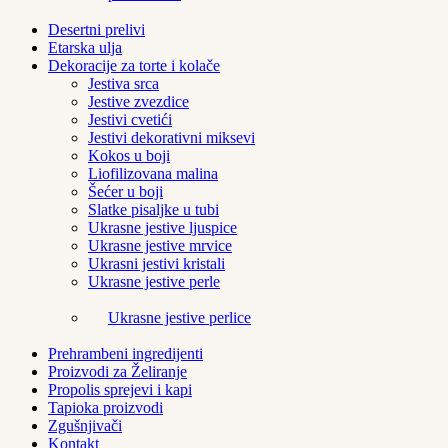
Desertni prelivi
Etarska ulja
Dekoracije za torte i kolače
Jestiva srca
Jestive zvezdice
Jestivi cvetići
Jestivi dekorativni miksevi
Kokos u boji
Liofilizovana malina
Šećer u boji
Slatke pisaljke u tubi
Ukrasne jestive ljuspice
Ukrasne jestive mrvice
Ukrasni jestivi kristali
Ukrasne jestive perle
Ukrasne jestive perlice
Prehrambeni ingredijenti
Proizvodi za Želiranje
Propolis sprejevi i kapi
Tapioka proizvodi
Zgušnjivači
Kontakt