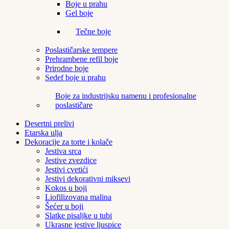
Boje u prahu
Gel boje
Tečne boje
Poslastičarske tempere
Prehrambene refil boje
Prirodne boje
Sedef boje u prahu
Boje za industrijsku namenu i profesionalne
poslastičare
Desertni prelivi
Etarska ulja
Dekoracije za torte i kolače
Jestiva srca
Jestive zvezdice
Jestivi cvetići
Jestivi dekorativni miksevi
Kokos u boji
Liofilizovana malina
Šećer u boji
Slatke pisaljke u tubi
Ukrasne jestive ljuspice