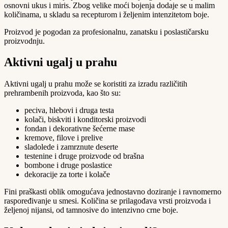
osnovni ukus i miris. Zbog velike moći bojenja dodaje se u malim
količinama, u skladu sa recepturom i željenim intenzitetom boje.
Proizvod je pogodan za profesionalnu, zanatsku i poslastičarsku
proizvodnju.
Aktivni ugalj u prahu
Aktivni ugalj u prahu može se koristiti za izradu različitih
prehrambenih proizvoda, kao što su:
peciva, hlebovi i druga testa
kolači, biskviti i konditorski proizvodi
fondan i dekorativne šećerne mase
kremove, filove i prelive
sladolede i zamrznute deserte
testenine i druge proizvode od brašna
bombone i druge poslastice
dekoracije za torte i kolače
Fini praškasti oblik omogućava jednostavno doziranje i ravnomerno
raspoređivanje u smesi. Količina se prilagođava vrsti proizvoda i
željenoj nijansi, od tamnosive do intenzivno crne boje.