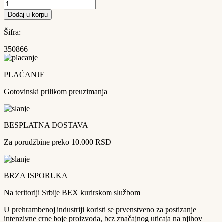
Aktivni
ugalj
Dodaj u korpu
1kg
količina
Šifra:
350866
PLAĆANJE
Gotovinski prilikom preuzimanja
BESPLATNA DOSTAVA
Za porudžbine preko 10.000 RSD
BRZA ISPORUKA
Na teritoriji Srbije BEX kurirskom službom
U prehrambenoj industriji koristi se prvenstveno za postizanje
intenzivne crne boje proizvoda, bez značajnog uticaja na njihov