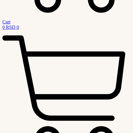
Cart
0
RSD
0