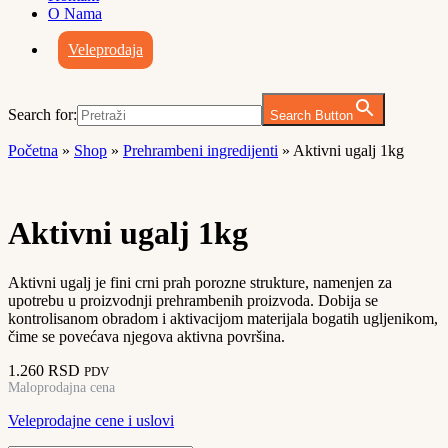
O Nama
Veleprodaja
Search for:
Search Button
Početna
»
Shop
»
Prehrambeni ingredijenti
»
Aktivni ugalj 1kg
Aktivni ugalj 1kg
Aktivni ugalj je fini crni prah porozne strukture, namenjen za
upotrebu u proizvodnji prehrambenih proizvoda. Dobija se
kontrolisanom obradom i aktivacijom materijala bogatih ugljenikom,
čime se povećava njegova aktivna površina.
1.260
RSD
PDV
Maloprodajna cena
Veleprodajne cene i uslovi