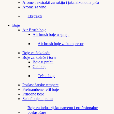
Arome i ekstrakti za rakiju i jaka alkoholna pića
Arome za vino
Ekstrakti
Boje
Air Brush boje
Air brush boje u spreju
Air brush boje za kompresor
Boje za čokoladu
Boje za kolače i torte
Boje u prahu
Gel boje
Tečne boje
Poslastičarske tempere
Prehrambene refil boje
Prirodne boje
Sedef boje u prahu
Boje za industrijsku namenu i profesionalne
poslastičare