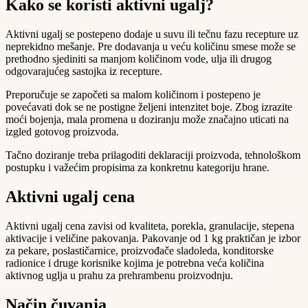
Kako se koristi aktivni ugalj?
Aktivni ugalj se postepeno dodaje u suvu ili tečnu fazu recepture uz
neprekidno mešanje. Pre dodavanja u veću količinu smese može se
prethodno sjediniti sa manjom količinom vode, ulja ili drugog
odgovarajućeg sastojka iz recepture.
Preporučuje se započeti sa malom količinom i postepeno je
povećavati dok se ne postigne željeni intenzitet boje. Zbog izrazite
moći bojenja, mala promena u doziranju može značajno uticati na
izgled gotovog proizvoda.
Tačno doziranje treba prilagoditi deklaraciji proizvoda, tehnološkom
postupku i važećim propisima za konkretnu kategoriju hrane.
Aktivni ugalj cena
Aktivni ugalj cena zavisi od kvaliteta, porekla, granulacije, stepena
aktivacije i veličine pakovanja. Pakovanje od 1 kg praktičan je izbor
za pekare, poslastičarnice, proizvođače sladoleda, konditorske
radionice i druge korisnike kojima je potrebna veća količina
aktivnog uglja u prahu za prehrambenu proizvodnju.
Način čuvanja