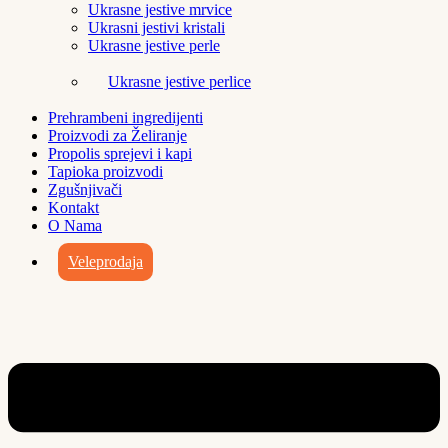
Ukrasne jestive mrvice
Ukrasni jestivi kristali
Ukrasne jestive perle
Ukrasne jestive perlice
Prehrambeni ingredijenti
Proizvodi za Želiranje
Propolis sprejevi i kapi
Tapioka proizvodi
Zgušnjivači
Kontakt
O Nama
Veleprodaja