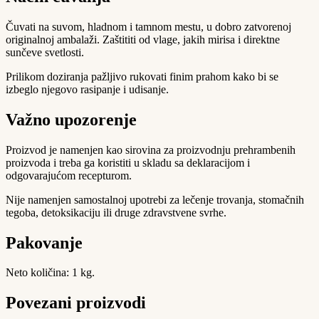
Čuvati na suvom, hladnom i tamnom mestu, u dobro zatvorenoj
originalnoj ambalaži. Zaštititi od vlage, jakih mirisa i direktne
sunčeve svetlosti.
Prilikom doziranja pažljivo rukovati finim prahom kako bi se
izbeglo njegovo rasipanje i udisanje.
Važno upozorenje
Proizvod je namenjen kao sirovina za proizvodnju prehrambenih
proizvoda i treba ga koristiti u skladu sa deklaracijom i
odgovarajućom recepturom.
Nije namenjen samostalnoj upotrebi za lečenje trovanja, stomačnih
tegoba, detoksikaciju ili druge zdravstvene svrhe.
Pakovanje
Neto količina: 1 kg.
Povezani proizvodi