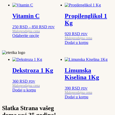
Vitamin C
Propilenglikol 1
Kg
Raspon
250
RSD
–
850
RSD
PDV
cena:
Maloprodajna cena
920
RSD
PDV
Ovaj
Odaberite opcije
od
Maloprodajna cena
proizvod
250 RSD
Dodaj u korpu
ima
do
više
850 RSD
varijanti.
Opcije
mogu
biti
Dekstroza 1 Kg
Limunska
izabrane
Kiselina 1Kg
na
360
RSD
stranici
PDV
Maloprodajna cena
proizvoda.
390
RSD
PDV
Dodaj u korpu
Maloprodajna cena
Dodaj u korpu
Slatka Strana vašeg
doma već 35 godina!