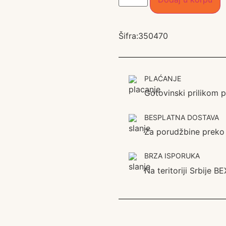
Šifra:
350470
PLAĆANJE
Gotovinski prilikom 
BESPLATNA DOSTAVA
Za porudžbine preko
BRZA ISPORUKA
Na teritoriji Srbije 