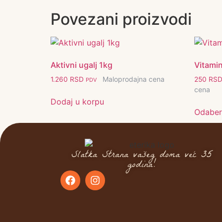
Povezani proizvodi
Aktivni ugalj 1kg
Vitami
Maloprodajna cena
1.260
RSD
250
RS
PDV
cena
Dodaj u korpu
Odaberi
Slatka Strana vašeg doma već 35
godina!