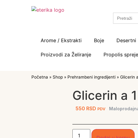
Search
for:
Arome / Ekstrakti
Boje
Desertni 
Proizvodi za Želiranje
Propolis spreje
Početna
»
Shop
»
Prehrambeni ingredijenti
»
Glicerin a
Glicerin a 1
550
RSD
Maloprodajn
PDV
Dodaj u korpu