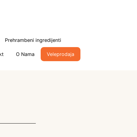
Prehrambeni ingredijenti
kt
O Nama
Veleprodaja