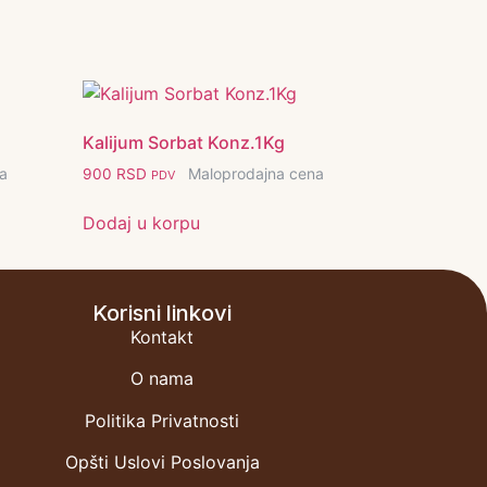
Kalijum Sorbat Konz.1Kg
a
Maloprodajna cena
900
RSD
PDV
Dodaj u korpu
Korisni linkovi
Kontakt
O nama
Politika Privatnosti
Opšti Uslovi Poslovanja