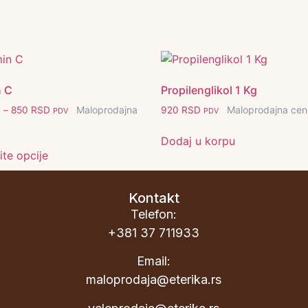
n C
Propilenglikol 1 Kg
Maloprodajna
Maloprodajna cen
D
–
850
RSD
920
RSD
PDV
PDV
Dodaj u korpu
te opcije
Kontakt
Telefon:
+381 37 711933
Email:
maloprodaja@eterika.rs