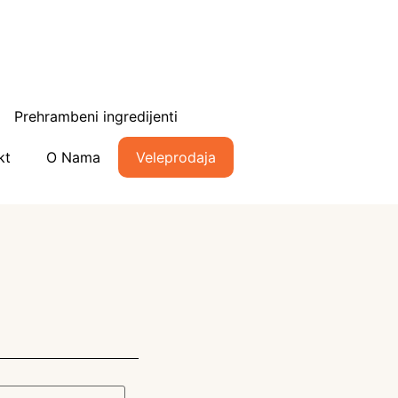
Prehrambeni ingredijenti
kt
O Nama
Veleprodaja