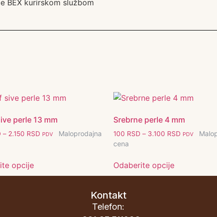
bije BEX kurirskom službom
ive perle 13 mm
Srebrne perle 4 mm
Maloprodajna
Malo
D
–
2.150
RSD
100
RSD
–
3.100
RSD
PDV
PDV
cena
te opcije
Odaberite opcije
Kontakt
Telefon: