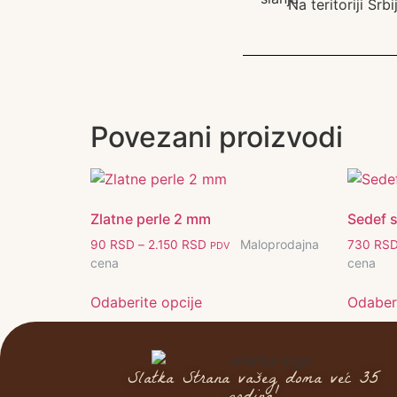
Na teritoriji Sr
Povezani proizvodi
Zlatne perle 2 mm
Sedef s
Maloprodajna
90
RSD
–
2.150
RSD
730
RS
PDV
cena
cena
Odaberite opcije
Odaberi
Slatka Strana vašeg doma već 35