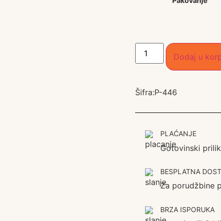
Pakovanje
Dodaj u kor
Šifra:
P-446
PLAĆANJE
Gotovinski pril
BESPLATNA DOST
Za porudžbine 
BRZA ISPORUKA