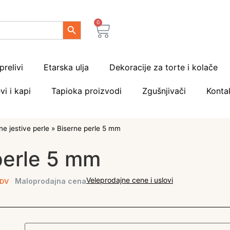
Search Button
0
prelivi
Etarska ulja
Dekoracije za torte i kolače
vi i kapi
Tapioka proizvodi
Zgušnjivači
Konta
e jestive perle
»
Biserne perle 5 mm
perle 5 mm
Veleprodajne cene i uslovi
Maloprodajna cena
DV