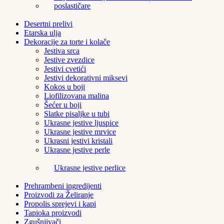
poslastičare
Desertni prelivi
Etarska ulja
Dekoracije za torte i kolače
Jestiva srca
Jestive zvezdice
Jestivi cvetići
Jestivi dekorativni miksevi
Kokos u boji
Liofilizovana malina
Šećer u boji
Slatke pisaljke u tubi
Ukrasne jestive ljuspice
Ukrasne jestive mrvice
Ukrasni jestivi kristali
Ukrasne jestive perle
Ukrasne jestive perlice
Prehrambeni ingredijenti
Proizvodi za Želiranje
Propolis sprejevi i kapi
Tapioka proizvodi
Zgušnjivači