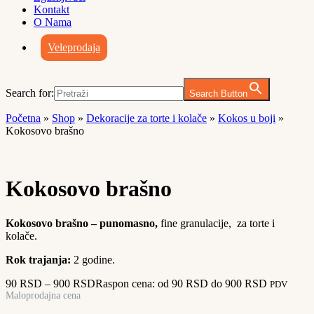
Kontakt
O Nama
Veleprodaja
Search for:
Search Button
Početna
»
Shop
»
Dekoracije za torte i kolače
»
Kokos u boji
»
Kokosovo brašno
Kokosovo brašno
Kokosovo brašno – punomasno,
fine granulacije, za torte i
kolače.
Rok trajanja:
2 godine.
90
RSD
–
900
RSD
Raspon cena: od 90 RSD do 900 RSD
PDV
Maloprodajna cena