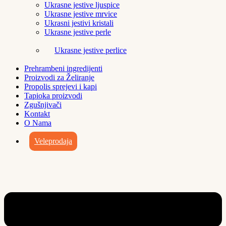
Ukrasne jestive ljuspice
Ukrasne jestive mrvice
Ukrasni jestivi kristali
Ukrasne jestive perle
Ukrasne jestive perlice
Prehrambeni ingredijenti
Proizvodi za Želiranje
Propolis sprejevi i kapi
Tapioka proizvodi
Zgušnjivači
Kontakt
O Nama
Veleprodaja