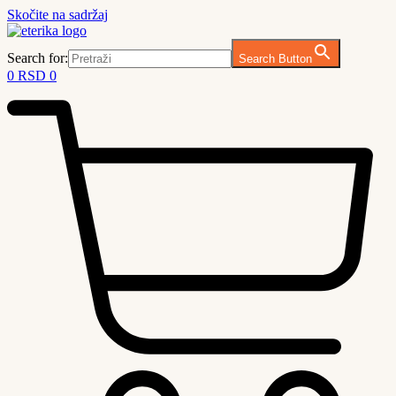
Skočite na sadržaj
Search for:
Search Button
0
RSD
0