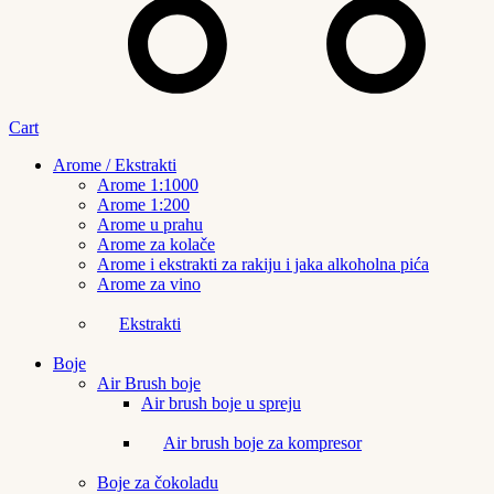
Cart
Arome / Ekstrakti
Arome 1:1000
Arome 1:200
Arome u prahu
Arome za kolače
Arome i ekstrakti za rakiju i jaka alkoholna pića
Arome za vino
Ekstrakti
Boje
Air Brush boje
Air brush boje u spreju
Air brush boje za kompresor
Boje za čokoladu