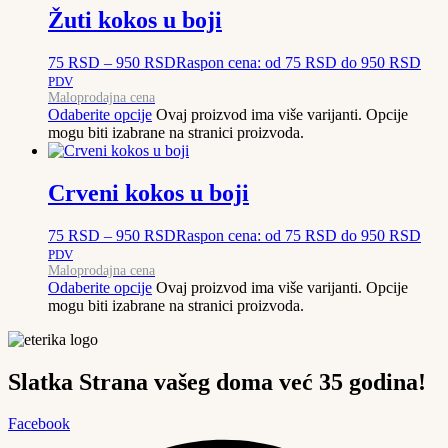
Žuti kokos u boji
75
RSD
–
950
RSD
Raspon cena: od 75 RSD do 950 RSD
PDV
Maloprodajna cena
Odaberite opcije
Ovaj proizvod ima više varijanti. Opcije
mogu biti izabrane na stranici proizvoda.
Crveni kokos u boji
75
RSD
–
950
RSD
Raspon cena: od 75 RSD do 950 RSD
PDV
Maloprodajna cena
Odaberite opcije
Ovaj proizvod ima više varijanti. Opcije
mogu biti izabrane na stranici proizvoda.
Slatka Strana vašeg doma već 35 godina!
Facebook