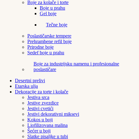
Boje za kolače i torte
Boje u prahu
Gel boje
Tečne boje
Poslastičarske tempere
Prehrambene refil boje
Prirodne boje
Sedef boje u prahu
Boje za industrijsku namenu i profesionalne
poslastičare
Desertni prelivi
Etarska ulja
Dekoracije za torte i kolače
Jestiva srca
Jestive zvezdice
Jestivi cvetići
Jestivi dekorativni miksevi
Kokos u boji
Liofilizovana malina
Šećer u boji
Slatke pisaljke u tubi