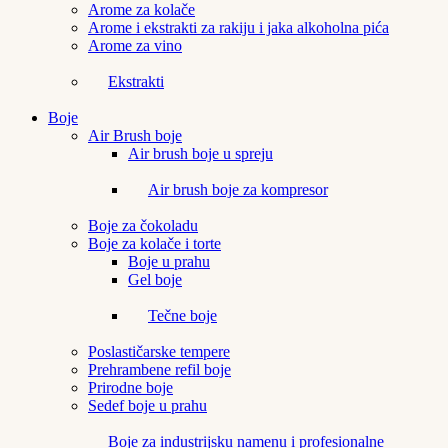
Arome za kolače
Arome i ekstrakti za rakiju i jaka alkoholna pića
Arome za vino
Ekstrakti
Boje
Air Brush boje
Air brush boje u spreju
Air brush boje za kompresor
Boje za čokoladu
Boje za kolače i torte
Boje u prahu
Gel boje
Tečne boje
Poslastičarske tempere
Prehrambene refil boje
Prirodne boje
Sedef boje u prahu
Boje za industrijsku namenu i profesionalne