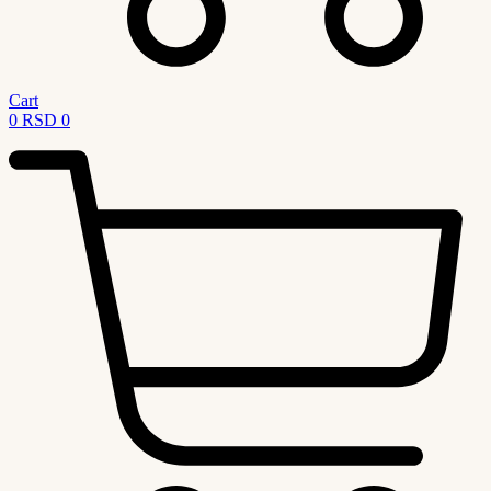
Cart
0
RSD
0