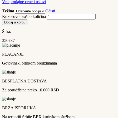
Veleprodajne cene i uslovi
Težina
Očisti
Kokosovo brašno količina
Dodaj u korpu
Šifra:
350737
PLAĆANJE
Gotovinski prilikom preuzimanja
BESPLATNA DOSTAVA
Za porudžbine preko 10.000 RSD
BRZA ISPORUKA
Na teritoriji Srbije BEX kurirskom službom