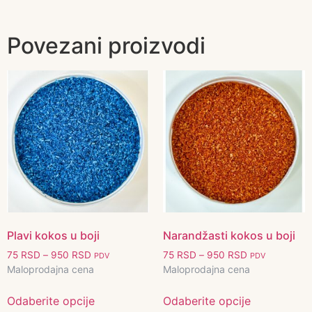
Povezani proizvodi
Plavi kokos u boji
Narandžasti kokos u boji
75
RSD
–
950
RSD
75
RSD
–
950
RSD
PDV
PDV
Maloprodajna cena
Maloprodajna cena
Odaberite opcije
Odaberite opcije