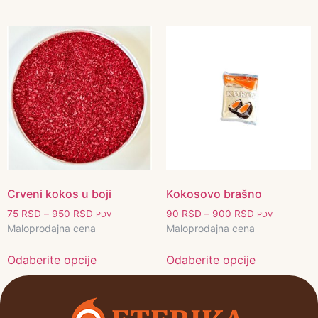
Crveni kokos u boji
Kokosovo brašno
75
RSD
–
950
RSD
90
RSD
–
900
RSD
PDV
PDV
Maloprodajna cena
Maloprodajna cena
Odaberite opcije
Odaberite opcije