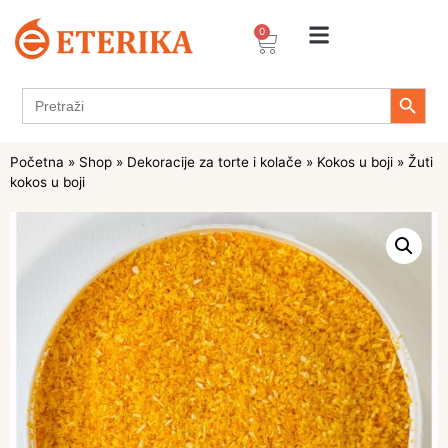
0
Search 
Search
for:
Početna
»
Shop
»
Dekoracije za torte i kolače
»
Kokos u boji
»
Žuti
kokos u boji