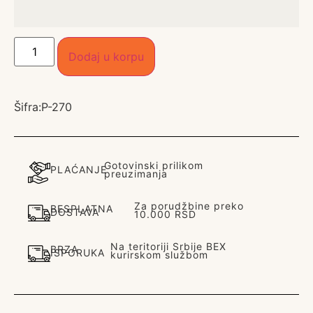
Dodaj u korpu
Šifra:
P-270
Gotovinski prilikom
PLAĆANJE
preuzimanja
Za porudžbine preko
BESPLATNA
DOSTAVA
10.000 RSD
Na teritoriji Srbije BEX
BRZA
ISPORUKA
kurirskom službom