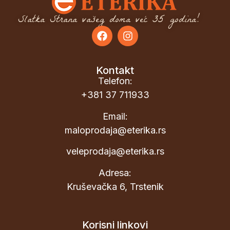
Slatka Strana vašeg doma već 35 godina!
Kontakt
Telefon:
+381 37 711933
Email:
maloprodaja@eterika.rs
veleprodaja@eterika.rs
Adresa:
Kruševačka 6, Trstenik
Korisni linkovi