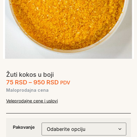
Žuti kokos u boji
75
RSD
–
950
RSD
PDV
Maloprodajna cena
Veleprodajne cene i uslovi
Pakovanje