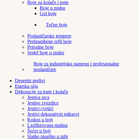
Boje za kolače i torte
Boje u prahu
Gel boje
Tečne boje
Poslastičarske tempere
Prehrambene refil boje
Prirodne boje
Sedef boje u prahu
Boje za industrijsku namenu i profesionalne
poslastičare
Desertni prelivi
Etarska ulja
Dekoracije za torte i kolače
Jestiva srca
Jestive zvezdice
Jestivi cvetići
Jestivi dekorativni miksevi
Kokos u boji
Liofilizovana malina
Šećer u boji
Slatke pisaljke u tubi