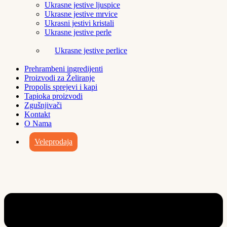
Ukrasne jestive ljuspice
Ukrasne jestive mrvice
Ukrasni jestivi kristali
Ukrasne jestive perle
Ukrasne jestive perlice
Prehrambeni ingredijenti
Proizvodi za Želiranje
Propolis sprejevi i kapi
Tapioka proizvodi
Zgušnjivači
Kontakt
O Nama
Veleprodaja