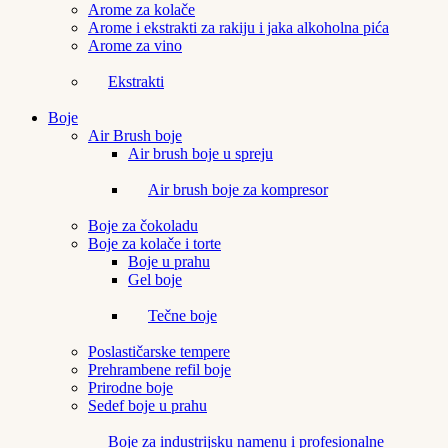
Arome za kolače
Arome i ekstrakti za rakiju i jaka alkoholna pića
Arome za vino
Ekstrakti
Boje
Air Brush boje
Air brush boje u spreju
Air brush boje za kompresor
Boje za čokoladu
Boje za kolače i torte
Boje u prahu
Gel boje
Tečne boje
Poslastičarske tempere
Prehrambene refil boje
Prirodne boje
Sedef boje u prahu
Boje za industrijsku namenu i profesionalne