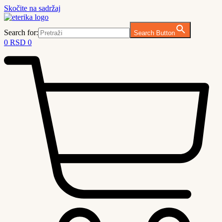
Skočite na sadržaj
Search for:
Search Button
0
RSD
0