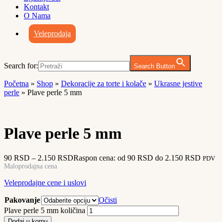
Kontakt
O Nama
Veleprodaja
Search for:
Search Button
Početna
»
Shop
»
Dekoracije za torte i kolače
»
Ukrasne jestive
perle
»
Plave perle 5 mm
Plave perle 5 mm
90
RSD
–
2.150
RSD
Raspon cena: od 90 RSD do 2.150 RSD
PDV
Maloprodajna cena
Veleprodajne cene i uslovi
Pakovanje
Očisti
Plave perle 5 mm količina
Dodaj u korpu