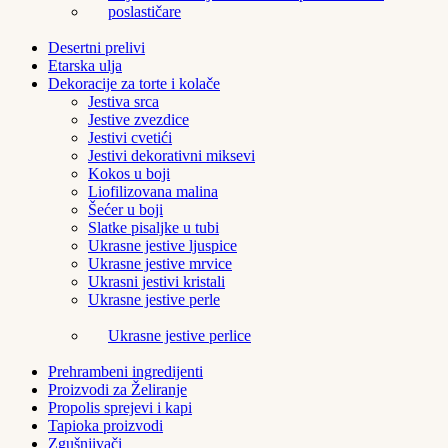
poslastičare
Desertni prelivi
Etarska ulja
Dekoracije za torte i kolače
Jestiva srca
Jestive zvezdice
Jestivi cvetići
Jestivi dekorativni miksevi
Kokos u boji
Liofilizovana malina
Šećer u boji
Slatke pisaljke u tubi
Ukrasne jestive ljuspice
Ukrasne jestive mrvice
Ukrasni jestivi kristali
Ukrasne jestive perle
Ukrasne jestive perlice
Prehrambeni ingredijenti
Proizvodi za Želiranje
Propolis sprejevi i kapi
Tapioka proizvodi
Zgušnjivači