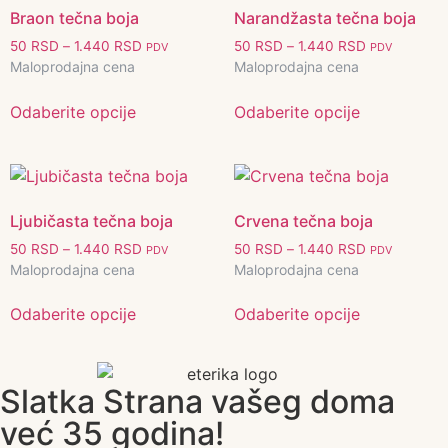
Braon tečna boja
Narandžasta tečna boja
50
RSD
–
1.440
RSD
50
RSD
–
1.440
RSD
PDV
PDV
Maloprodajna cena
Maloprodajna cena
Odaberite opcije
Odaberite opcije
Ljubičasta tečna boja
Crvena tečna boja
50
RSD
–
1.440
RSD
50
RSD
–
1.440
RSD
PDV
PDV
Maloprodajna cena
Maloprodajna cena
Odaberite opcije
Odaberite opcije
Slatka Strana vašeg doma
već 35 godina!