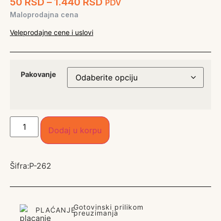
50
RSD
–
1.440
RSD
PDV
Maloprodajna cena
Veleprodajne cene i uslovi
Pakovanje
Dodaj u korpu
Šifra:
P-262
Gotovinski prilikom
PLAĆANJE
preuzimanja