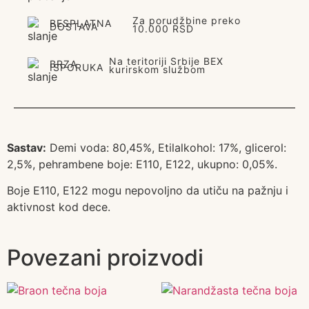
Za porudžbine preko
BESPLATNA
DOSTAVA
10.000 RSD
Na teritoriji Srbije BEX
BRZA
ISPORUKA
kurirskom službom
Sastav:
Demi voda: 80,45%
, Etilalkohol: 17%, glicerol:
2,5%, pehrambene boje: E110, E122, ukupno: 0,05%.
Boje E110, E122 mogu nepovoljno da utiču na pažnju i
aktivnost kod dece.
Povezani proizvodi