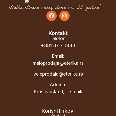
Slatka Strana vašeg doma već 35 godina!
Kontakt
Telefon:
+381 37 711933
Email:
maloprodaja@eterika.rs
veleprodaja@eterika.rs
Adresa:
Kruševačka 6, Trstenik
Korisni linkovi
Kontakt