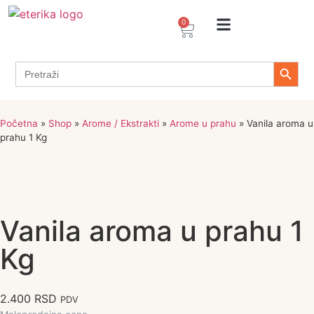
0
Arome / Ekstrakti
Desertni prelivi
Dekoracije za torte i kolače
Prehrambeni ingredijenti
Proizvodi za Želiranje
Propolis sprejevi i kapi
Tapioka proizvodi
Search 
Search
for:
Početna
»
Shop
»
Arome / Ekstrakti
»
Arome u prahu
»
Vanila aroma u
prahu 1 Kg
Vanila aroma u prahu 1
Kg
2.400
RSD
PDV