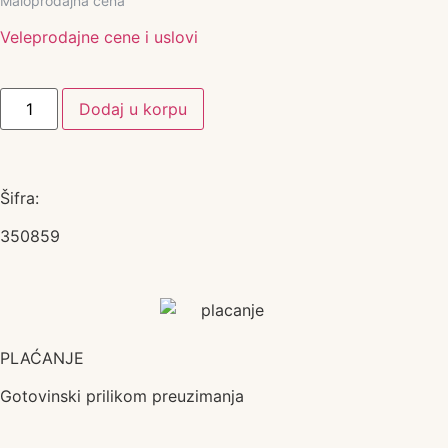
Maloprodajna cena
Veleprodajne cene i uslovi
Dodaj u korpu
Šifra:
350859
PLAĆANJE
Gotovinski prilikom preuzimanja