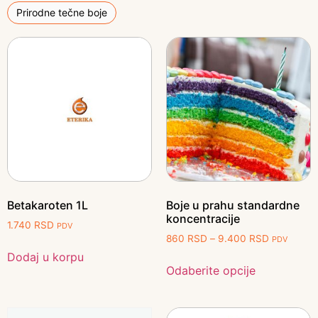
Prirodne tečne boje
Betakaroten 1L
Boje u prahu standardne
koncentracije
1.740
RSD
PDV
860
RSD
–
9.400
RSD
PDV
Dodaj u korpu
Odaberite opcije