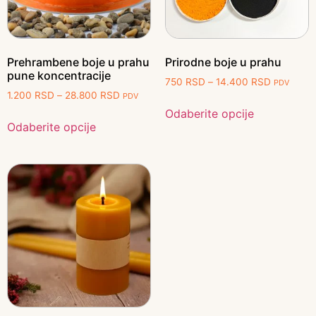
Prehrambene boje u prahu
Prirodne boje u prahu
pune koncentracije
750
RSD
–
14.400
RSD
PDV
1.200
RSD
–
28.800
RSD
PDV
Odaberite opcije
Odaberite opcije