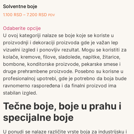
Solventne boje
1.100
RSD
–
7.200
RSD
PDV
Odaberite opcije
U ovoj kategoriji nalaze se boje koje se koriste u
proizvodnji i dekoraciji proizvoda gde je važan lep
vizuelni izgled i ponovljiv rezultat. Mogu se koristiti za
kolače, kremove, filove, sladolede, napitke, žitarice,
bombone, konditorske proizvode, pekarske smese i
druge prehrambene proizvode. Posebno su korisne u
profesionalnoj upotrebi, gde je potrebno da boja bude
ravnomerno raspoređena i da finalni proizvod ima
stabilan izgled.
Tečne boje, boje u prahu i
specijalne boje
U ponudi se nalaze različite vrste boja za industrijsku i