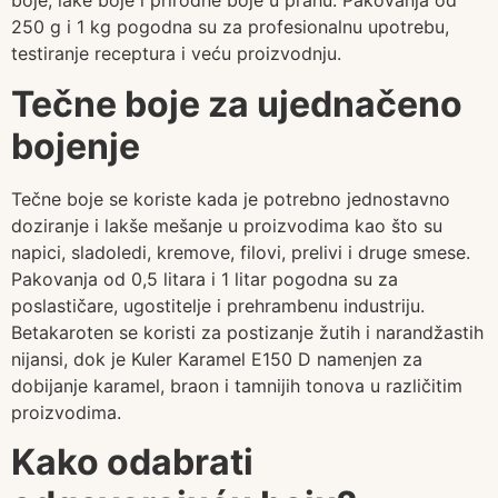
boje, lake boje i prirodne boje u prahu. Pakovanja od
250 g i 1 kg pogodna su za profesionalnu upotrebu,
testiranje receptura i veću proizvodnju.
Tečne boje za ujednačeno
bojenje
Tečne boje se koriste kada je potrebno jednostavno
doziranje i lakše mešanje u proizvodima kao što su
napici, sladoledi, kremove, filovi, prelivi i druge smese.
Pakovanja od 0,5 litara i 1 litar pogodna su za
poslastičare, ugostitelje i prehrambenu industriju.
Betakaroten se koristi za postizanje žutih i narandžastih
nijansi, dok je Kuler Karamel E150 D namenjen za
dobijanje karamel, braon i tamnijih tonova u različitim
proizvodima.
Kako odabrati