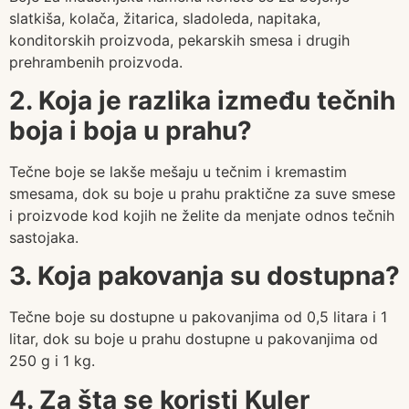
slatkiša, kolača, žitarica, sladoleda, napitaka,
konditorskih proizvoda, pekarskih smesa i drugih
prehrambenih proizvoda.
2. Koja je razlika između tečnih
boja i boja u prahu?
Tečne boje se lakše mešaju u tečnim i kremastim
smesama, dok su boje u prahu praktične za suve smese
i proizvode kod kojih ne želite da menjate odnos tečnih
sastojaka.
3. Koja pakovanja su dostupna?
Tečne boje su dostupne u pakovanjima od 0,5 litara i 1
litar, dok su boje u prahu dostupne u pakovanjima od
250 g i 1 kg.
4. Za šta se koristi Kuler