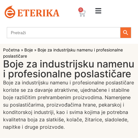
0
Search 
Search
for:
Početna
»
Boje
»
Boje za industrijsku namenu i profesionalne
poslastičare
Boje za industrijsku namenu
i profesionalne poslastičare
Boje za industrijsku namenu i profesionalne poslastičare
koriste se za davanje atraktivne, ujednačene i stabilne
boje različitim prehrambenim proizvodima. Namenjene
su poslastičarima, proizvođačima hrane, pekarskoj i
konditorskoj industriji, kao i svima kojima je potrebna
kvalitetna boja za slatkiše, kolače, žitarice, sladolede,
napitke i druge proizvode.