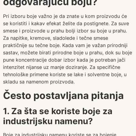
odgovarajuću boju?
Pri izboru boje važno je da znate u kom proizvodu će
se koristiti i kakav efekat želite da postignete. Za suve
smese i proizvode u prahu bolji izbor su boje u prahu.
Za napitke, kremove, sladolede i tečne smese
praktičnije su tečne boje. Kada vam je važan prirodniji
sastav, možete birati prirodne boje u prahu, dok su boje
pune koncentracije dobar izbor kada je potreban jači
intenzitet nijanse uz manje doziranje. Za specifične
tehnološke primene koriste se lake i solventne boje, u
skladu sa namenom proizvoda.
Često postavljana pitanja
1. Za šta se koriste boje za
industrijsku namenu?
Boje za industrijsku namenu koriste se za bojenje