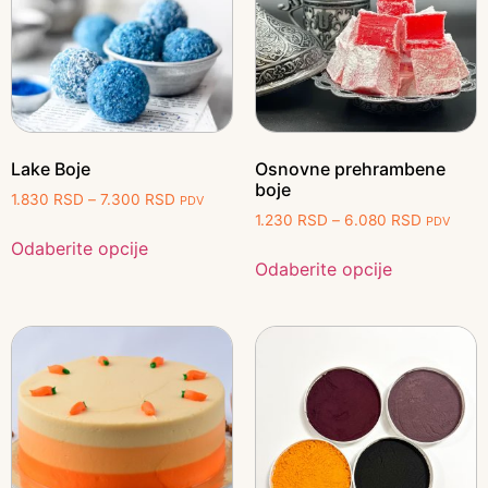
Lake Boje
Osnovne prehrambene
boje
1.830
RSD
–
7.300
RSD
PDV
1.230
RSD
–
6.080
RSD
PDV
Odaberite opcije
Odaberite opcije