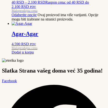
40
RSD
–
2.100
RSD
Raspon cena: od 40 RSD do
2.100 RSD
PDV
Maloprodajna cena
Odaberite opcije
Ovaj proizvod ima više varijanti. Opcije
mogu biti izabrane na stranici proizvoda.
Agar-Agar
4.590
RSD
PDV
Maloprodajna cena
Dodaj u korpu
Slatka Strana vašeg doma već 35 godina!
Facebook