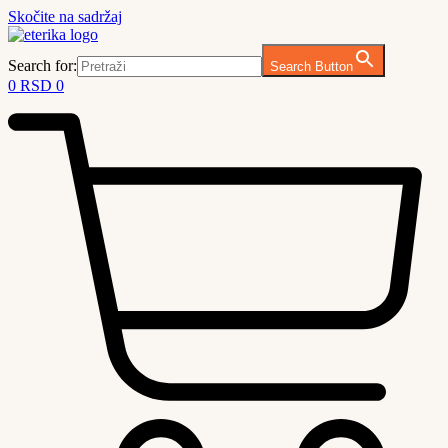
Skočite na sadržaj
Search for:
Search Button
0
RSD
0