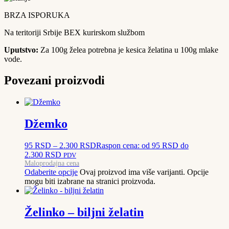
BRZA ISPORUKA
Na teritoriji Srbije BEX kurirskom službom
Uputstvo:
Za 100g želea potrebna je kesica želatina u 100g mlake
vode.
Povezani proizvodi
Džemko
95
RSD
–
2.300
RSD
Raspon cena: od 95 RSD do
2.300 RSD
PDV
Maloprodajna cena
Odaberite opcije
Ovaj proizvod ima više varijanti. Opcije
mogu biti izabrane na stranici proizvoda.
Želinko – biljni želatin