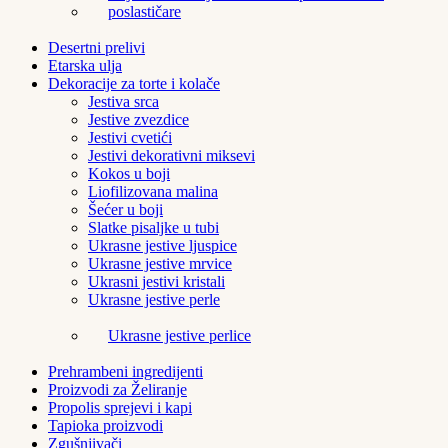
poslastičare
Desertni prelivi
Etarska ulja
Dekoracije za torte i kolače
Jestiva srca
Jestive zvezdice
Jestivi cvetići
Jestivi dekorativni miksevi
Kokos u boji
Liofilizovana malina
Šećer u boji
Slatke pisaljke u tubi
Ukrasne jestive ljuspice
Ukrasne jestive mrvice
Ukrasni jestivi kristali
Ukrasne jestive perle
Ukrasne jestive perlice
Prehrambeni ingredijenti
Proizvodi za Želiranje
Propolis sprejevi i kapi
Tapioka proizvodi
Zgušnjivači