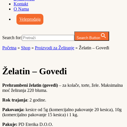
Kontakt
O Nama
Veleprodaja
Search for:
Search Button
Početna
»
Shop
»
Proizvodi za Želiranje
»
Želatin – Goveđi
Želatin – Goveđi
Prehrambeni želatin (goveđi)
– za kolače, torte, žele. Maksimalna
moć želiranja 220 bluma.
Rok trajanja
: 2 godine.
Pakovanja:
kesice od 5g (komercijalno pakovanje 20 kesica), 10g
(komercijalno pakovanje 15 kesica) i 1 kg.
Pakuje:
PD Eterika D.O.O.