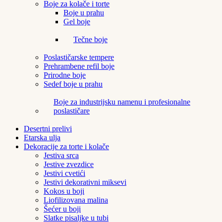
Boje za kolače i torte
Boje u prahu
Gel boje
Tečne boje
Poslastičarske tempere
Prehrambene refil boje
Prirodne boje
Sedef boje u prahu
Boje za industrijsku namenu i profesionalne
poslastičare
Desertni prelivi
Etarska ulja
Dekoracije za torte i kolače
Jestiva srca
Jestive zvezdice
Jestivi cvetići
Jestivi dekorativni miksevi
Kokos u boji
Liofilizovana malina
Šećer u boji
Slatke pisaljke u tubi