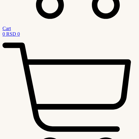
Cart
0
RSD
0