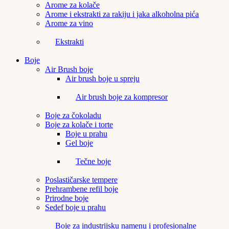
Arome za kolače
Arome i ekstrakti za rakiju i jaka alkoholna pića
Arome za vino
Ekstrakti
Boje
Air Brush boje
Air brush boje u spreju
Air brush boje za kompresor
Boje za čokoladu
Boje za kolače i torte
Boje u prahu
Gel boje
Tečne boje
Poslastičarske tempere
Prehrambene refil boje
Prirodne boje
Sedef boje u prahu
Boje za industrijsku namenu i profesionalne