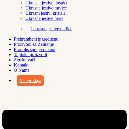
Ukrasne jestive ljuspice
Ukrasne jestive mrvice
Ukrasni jestivi kristali
Ukrasne jestive perle
Ukrasne jestive perlice
Prehrambeni ingredijenti
Proizvodi za Želiranje
Propolis sprejevi i kapi
Tapioka proizvodi
Zgušnjivači
Kontakt
O Nama
Veleprodaja