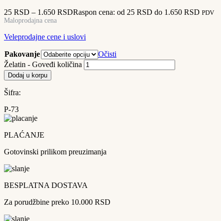
25
RSD
–
1.650
RSD
Raspon cena: od 25 RSD do 1.650 RSD
PDV
Maloprodajna cena
Veleprodajne cene i uslovi
Pakovanje
Očisti
Želatin - Goveđi količina
Dodaj u korpu
Šifra:
P-73
PLAĆANJE
Gotovinski prilikom preuzimanja
BESPLATNA DOSTAVA
Za porudžbine preko 10.000 RSD