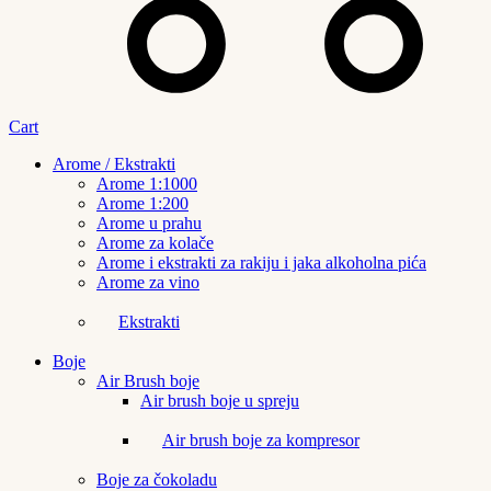
Cart
Arome / Ekstrakti
Arome 1:1000
Arome 1:200
Arome u prahu
Arome za kolače
Arome i ekstrakti za rakiju i jaka alkoholna pića
Arome za vino
Ekstrakti
Boje
Air Brush boje
Air brush boje u spreju
Air brush boje za kompresor
Boje za čokoladu