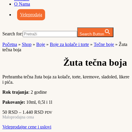
O Nama
Veleprodaja
Search for:
Search Button
Početna
»
Shop
»
Boje
»
Boje za kolače i torte
»
Tečne boje
»
Žuta
tečna boja
Žuta tečna boja
Prehramba tečna žuta boja za kolače, torte, kremove, sladoled, likere
i pića.
Rok trajanja
: 2 godine
Pakovanje:
10ml, 0,5l i 1l
Raspon
50
RSD
–
1.440
RSD
PDV
cena:
Maloprodajna cena
od
Veleprodajne cene i uslovi
50 RSD