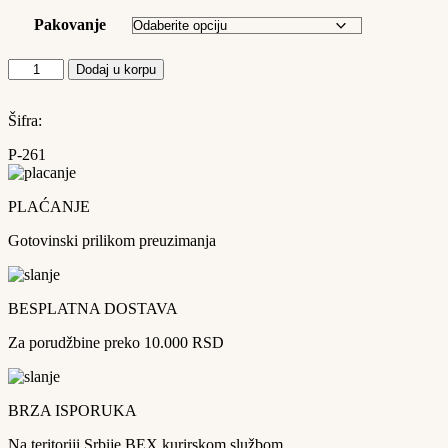
do
1.440 RSD
Pakovanje
Žuta
Dodaj u korpu
tečna
boja
količina
Šifra:
P-261
PLAĆANJE
Gotovinski prilikom preuzimanja
BESPLATNA DOSTAVA
Za porudžbine preko 10.000 RSD
BRZA ISPORUKA
Na teritoriji Srbije BEX kurirskom službom