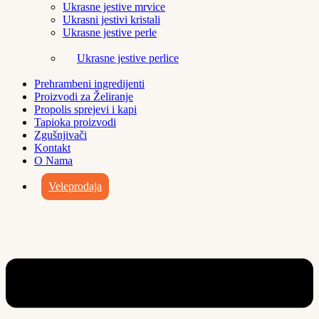
Ukrasne jestive mrvice
Ukrasni jestivi kristali
Ukrasne jestive perle
Ukrasne jestive perlice
Prehrambeni ingredijenti
Proizvodi za Želiranje
Propolis sprejevi i kapi
Tapioka proizvodi
Zgušnjivači
Kontakt
O Nama
Veleprodaja