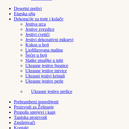
Desertni prelivi
Etarska ulja
Dekoracije za torte i kolače
Jestiva srca
Jestive zvezdice
Jestivi cvetići
Jestivi dekorativni miksevi
Kokos u boji
Liofilizovana malina
Šećer u boji
Slatke pisaljke u tubi
Ukrasne jestive ljuspice
Ukrasne jestive mrvice
Ukrasni jestivi kristali
Ukrasne jestive perle
Ukrasne jestive perlice
Prehrambeni ingredijenti
Proizvodi za Želiranje
Propolis sprejevi i kapi
Tapioka proizvodi
Zgušnjivači
Kontakt