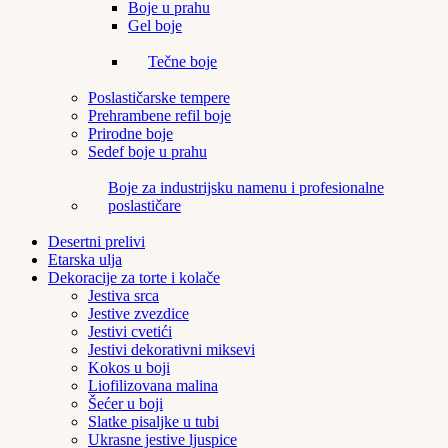
Boje u prahu
Gel boje
Tečne boje
Poslastičarske tempere
Prehrambene refil boje
Prirodne boje
Sedef boje u prahu
Boje za industrijsku namenu i profesionalne
poslastičare
Desertni prelivi
Etarska ulja
Dekoracije za torte i kolače
Jestiva srca
Jestive zvezdice
Jestivi cvetići
Jestivi dekorativni miksevi
Kokos u boji
Liofilizovana malina
Šećer u boji
Slatke pisaljke u tubi
Ukrasne jestive ljuspice