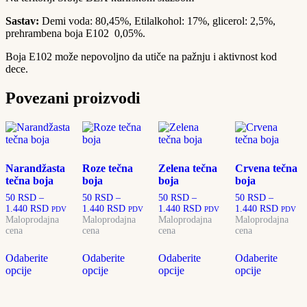
Sastav:
Demi voda: 80,45%, Etilalkohol: 17%, glicerol: 2,5%,
p
rehrambena boja E102 0,05%.
Boja E102 može nepovoljno da utiče na pažnju i aktivnost kod
dece.
Povezani proizvodi
Narandžasta
Roze tečna
Zelena tečna
Crvena tečna
tečna boja
boja
boja
boja
50
RSD
–
50
RSD
–
50
RSD
–
50
RSD
–
Raspon
Raspon
Raspon
Raspon
1.440
RSD
1.440
RSD
1.440
RSD
1.440
RSD
PDV
PDV
PDV
PDV
cena:
cena:
cena:
cena:
Maloprodajna
Maloprodajna
Maloprodajna
Maloprodajna
od
od
od
od
cena
cena
cena
cena
50 RSD
50 RSD
50 RSD
50 RS
Ovaj
Ovaj
Ovaj
O
do
do
do
do
Odaberite
Odaberite
Odaberite
Odaberite
proizvod
proizvod
proizvod
p
1.440 RSD
1.440 RSD
1.440 RSD
1.440 
opcije
opcije
opcije
opcije
ima
ima
ima
i
više
više
više
v
varijanti.
varijanti.
varijanti.
v