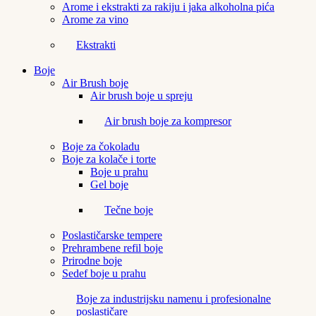
Arome i ekstrakti za rakiju i jaka alkoholna pića
Arome za vino
Ekstrakti
Boje
Air Brush boje
Air brush boje u spreju
Air brush boje za kompresor
Boje za čokoladu
Boje za kolače i torte
Boje u prahu
Gel boje
Tečne boje
Poslastičarske tempere
Prehrambene refil boje
Prirodne boje
Sedef boje u prahu
Boje za industrijsku namenu i profesionalne
poslastičare