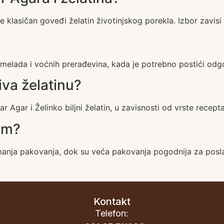
je klasičan goveđi želatin životinjskog porekla. Izbor zavisi
lada i voćnih prerađevina, kada je potrebno postići odgov
tiva želatinu?
r Agar i Želinko biljni želatin, u zavisnosti od vrste recepta
em?
nja pakovanja, dok su veća pakovanja pogodnija za poslast
Kontakt
Telefon: