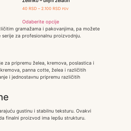
Želinko – biljni želatin
40
RSD
–
2.100
RSD
PDV
Odaberite opcije
različitim gramažama i pakovanjima, pa možete
 serije za profesionalnu proizvodnju.
 je za pripremu želea, kremova, poslastica i
kremova, panna cotte, želea i različitih
anje i jednostavnu pripremu različitih
ne
juću gustinu i stabilnu teksturu. Ovakvi
 finalni proizvod ima lepšu strukturu.