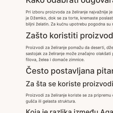
Pri izboru proizvoda za želiranje najvažnije 
je Džemko, dok se za torte, kremaste poslastice
biljni želatin. Za kućnu upotrebu pogodna su 
Zašto koristiti proizvo
Proizvodi za želiranje pomažu da deserti, dže
sastojak za želiranje može značajno olakšati pr
filova, želea i domaće zimnice.
Često postavljana pita
Za šta se koriste proizvodi
Proizvodi za želiranje koriste se za pripremu
gušća ili gelasta struktura.
Koja je razlika između Aga