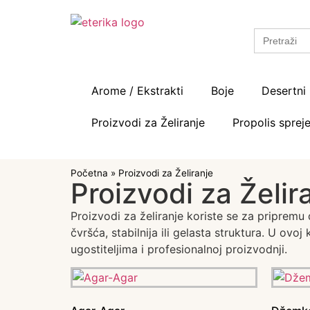
Search
for:
Arome / Ekstrakti
Boje
Desertni 
Proizvodi za Želiranje
Propolis spreje
Početna
»
Proizvodi za Želiranje
Proizvodi za Želir
Proizvodi za želiranje koriste se za pripremu
čvršća, stabilnija ili gelasta struktura. U ovoj
ugostiteljima i profesionalnoj proizvodnji.