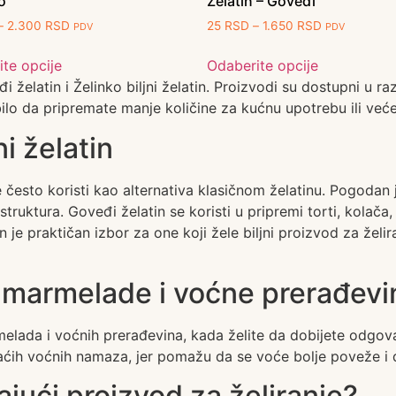
o
Želatin – Goveđi
–
2.300
RSD
25
RSD
–
1.650
RSD
PDV
PDV
te opcije
Odaberite opcije
želatin i Želinko biljni želatin. Proizvodi su dostupni u 
bilo da pripremate manje količine za kućnu upotrebu ili veće
ni želatin
 se često koristi kao alternativa klasičnom želatinu. Pogodan
ruktura. Goveđi želatin se koristi u pripremi torti, kolača, 
in je praktičan izbor za one koji žele biljni proizvod za želir
 marmelade i voćne prerađevi
da i voćnih prerađevina, kada želite da dobijete odgovara
ćih voćnih namaza, jer pomažu da se voće bolje poveže i da
jući proizvod za želiranje?