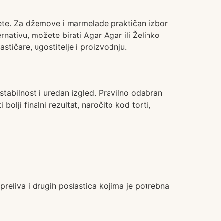
gnete. Za džemove i marmelade praktičan izbor
ernativu, možete birati Agar Agar ili Želinko
tičare, ugostitelje i proizvodnju.
stabilnost i uredan izgled. Pravilno odabran
olji finalni rezultat, naročito kod torti,
preliva i drugih poslastica kojima je potrebna