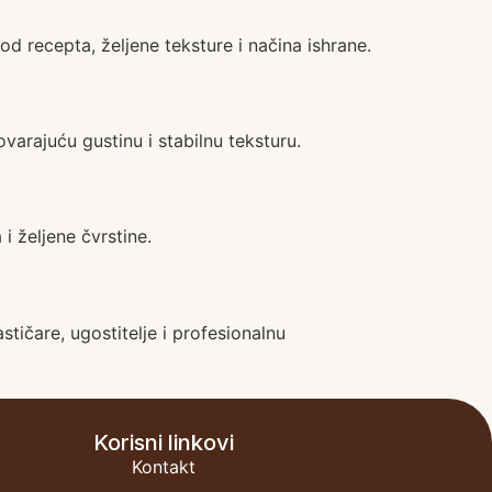
 od recepta, željene teksture i načina ishrane.
arajuću gustinu i stabilnu teksturu.
 i željene čvrstine.
ičare, ugostitelje i profesionalnu
Korisni linkovi
Kontakt