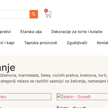
Search Button
0
prelivi
Etarska ulja
Dekoracije za torte i kolače
vi i kapi
Tapioka proizvodi
Zgušnjivači
Konta
anje
 džemova, marmelada, želea, voćnih preliva, kremova, torti,
 kategoriji nalaze se različiti sastojci za želiranje, namenje