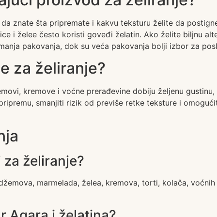
je da znate šta pripremate i kakvu teksturu želite da posti
 i želee često koristi goveđi želatin. Ako želite biljnu alt
manja pakovanja, dok su veća pakovanja bolji izbor za poslas
de za želiranje?
movi, kremove i voćne prerađevine dobiju željenu gustinu, 
ipremu, smanjiti rizik od previše retke teksture i omogućiti b
nja
 za želiranje?
 džemova, marmelada, želea, kremova, torti, kolača, voćnih 
r Agara i želatina?