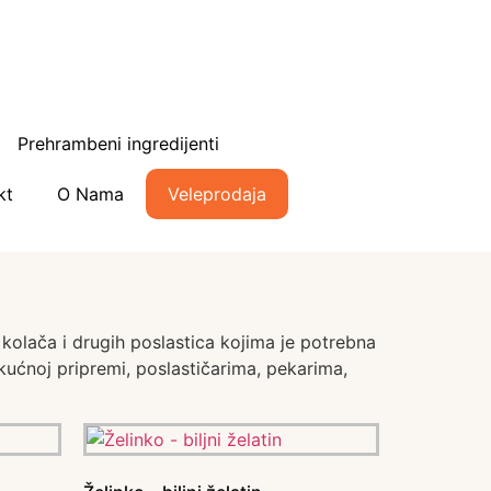
Prehrambeni ingredijenti
kt
O Nama
Veleprodaja
 kolača i drugih poslastica kojima je potrebna
ni kućnoj pripremi, poslastičarima, pekarima,