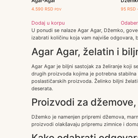
Agar-Agar
Džemk
4.590
RSD
95
RSD
PDV
Dodaj u korpu
Odaberi
U ponudi se nalaze Agar Agar, Džemko, goveđi 
izabrati količinu koja vam najviše odgovara, 
Agar Agar, želatin i bilj
Agar Agar je biljni sastojak za želiranje koji
drugih proizvoda kojima je potrebna stabilna st
poslastičarskih proizvoda. Želinko biljni želat
deserata.
Proizvodi za džemove,
Džemko je namenjen pripremi džemova, marmela
proizvodi olakšavaju pripremu zimnice i doma
Kako odabrati odgovara